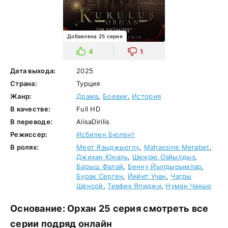
Добавлена 25 серия
4
1
Дата выхода:
2025
Страна:
Турция
Жанр:
Драма
,
Боевик
,
История
В качестве:
Full HD
В переводе:
AlisaDirilis
Режиссер:
Исбилен Бюлент
В ролях:
Мерт Языджыоглу
,
Mahassine Merabet
,
Джихан Юналь
,
Шюкрю Озйылдыз
,
Барыш Фалай
,
Бенну Йылдырымлар
,
Бурак Серген
,
Йийит Учан
,
Чагры
Шенсой
,
Тевфик Япиджи
,
Нуман Чакыр
Основание: Орхан 25 серия смотреть все
серии подряд онлайн