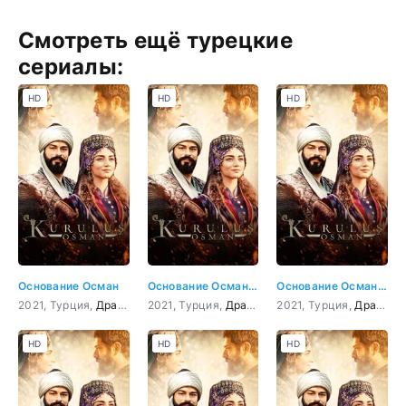
Смотреть ещё турецкие
сериалы:
HD
HD
HD
Основание Осман
Основание Осман 85 серия
Основание Осман 133 серия
2021, Турция,
Драма
,
Боевик
2021, Турция,
,
Приключения
Драма
,
,
История
Боевик
2021, Турция,
,
,
Приключения
Военный
Драма
,
,
И
Б
HD
HD
HD