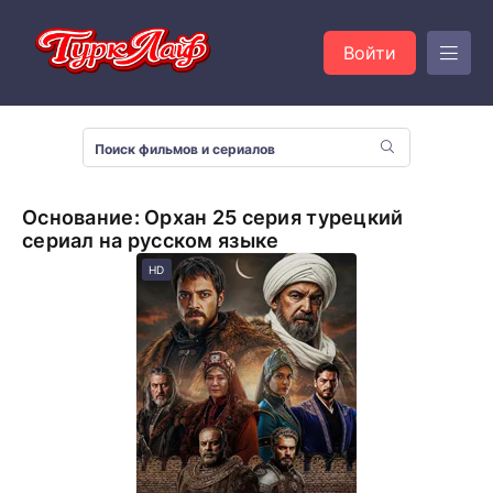
Войти
Основание: Орхан 25 серия турецкий
сериал на русском языке
HD