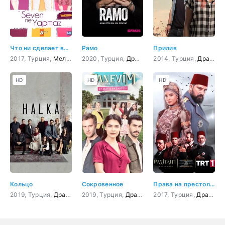
Что ни сделает влюбленный
Рамо
Прилив
2017, Турция,
Мелодрама
2020, Турция,
,
Комедия
Драма
,
Боевик
2014, Турция,
,
Криминал
Драма
,
HD
HD
HD
Кольцо
Сокровенное
Права на престол Абдулхамид
2019, Турция,
Драма
,
криминал
2019, Турция,
,
Боевик
Драма
,
Детектив
2017, Турция,
Драма
,
И