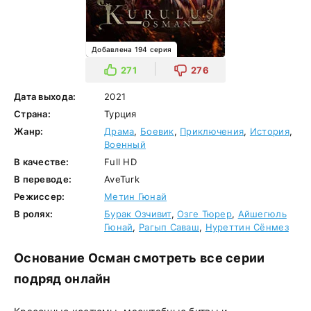
Добавлена 194 серия
271
276
Дата выхода:
2021
Страна:
Турция
Жанр:
Драма
,
Боевик
,
Приключения
,
История
,
Военный
В качестве:
Full HD
В переводе:
AveTurk
Режиссер:
Метин Гюнай
В ролях:
Бурак Озчивит
,
Озге Тюрер
,
Айшегюль
Гюнай
,
Рагып Саваш
,
Нуреттин Сёнмез
Основание Осман смотреть все серии
подряд онлайн