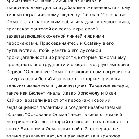
Красочные костюмы, масштабные битвы и
эмоциональные диалоги добавляют жизненности этому
кинематографическому шедевру. Сериал "Основание
Осман" стал настоящим событием для турецкого кино,
привлекая зрителей со всего мира своей
захватывающей сюжетной линией и яркими
персонажами. Присоединяйтесь к Осману в его
путешествии, чтобы узнать о его духовной
проницательности и храбрости, которые помогли ему
преодолеть все трудности и создать мощную империю.
Сериал "Основание Осман" позволяет нам погрузиться
в мир хаоса и борьбы за власть, которые присущи
великим империям и цивилизациям. Турецкие актеры,
такие как Бюлент Иналь, Хазар Эргючюлу и Окай
Кайнар, возвеличивают эти персонажи своими
выдающимися талантами и создают незабываемые
образы. "Основание Осман" несет в себе огромный
исторический фон, который позволяет нам побывать в
эпохе Византии и Османских войн. Этот сериал не
только развлечет вас, но и расширит ваш кругозор,