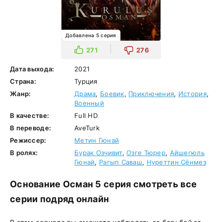
Добавлена 5 серия
271
276
Дата выхода:
2021
Страна:
Турция
Жанр:
Драма
,
Боевик
,
Приключения
,
История
,
Военный
В качестве:
Full HD
В переводе:
AveTurk
Режиссер:
Метин Гюнай
В ролях:
Бурак Озчивит
,
Озге Тюрер
,
Айшегюль
Гюнай
,
Рагып Саваш
,
Нуреттин Сёнмез
Основание Осман 5 серия смотреть все
серии подряд онлайн