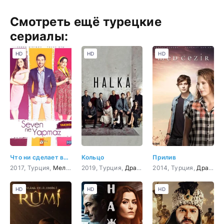
Смотреть ещё турецкие
сериалы:
HD
HD
HD
Что ни сделает влюбленный
Кольцо
Прилив
2017, Турция,
Мелодрама
2019, Турция,
,
Комедия
Драма
,
криминал
2014, Турция,
,
Боевик
Драма
,
Дете
,
HD
HD
HD