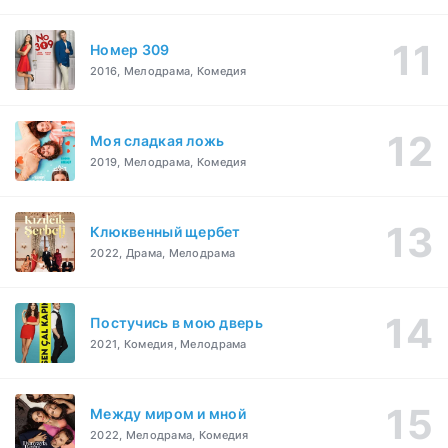
Номер 309
2016, Мелодрама, Комедия
Моя сладкая ложь
2019, Мелодрама, Комедия
Клюквенный щербет
2022, Драма, Мелодрама
Постучись в мою дверь
2021, Комедия, Мелодрама
Между миром и мной
2022, Мелодрама, Комедия