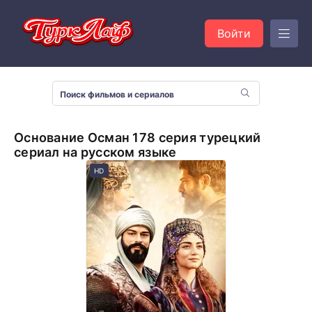
Войти
Основание Осман 178 серия турецкий
сериал на русском языке
HD