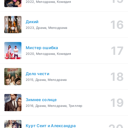
2022, Мелодрама, Комедия
Дикий
2023, Драма, Мелодрама
Мистер ошибка
2020, Мелодрама, Комедия
Дело чести
2015, Драма, Мелодрама
Зимнее солнце
2016, Драма, Мелодрама, Триллер
Курт Сеит и Александра