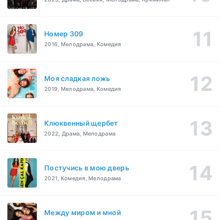
Номер 309
2016, Мелодрама, Комедия
Моя сладкая ложь
2019, Мелодрама, Комедия
Клюквенный щербет
2022, Драма, Мелодрама
Постучись в мою дверь
2021, Комедия, Мелодрама
Между миром и мной