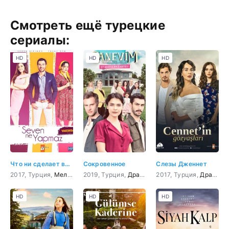
Смотреть ещё турецкие
сериалы:
HD
HD
HD
Что ни сделает влюбленный
Сокровенное
Слезы Дженнет
2017, Турция,
Мелодрама
2019, Турция,
,
Комедия
Драма
2017, Турция,
Драма
HD
HD
HD