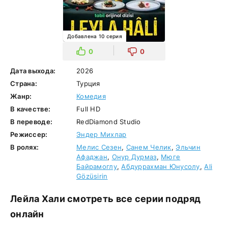
Добавлена 10 серия
0
0
Дата выхода:
2026
Страна:
Турция
Жанр:
Комедия
В качестве:
Full HD
В переводе:
RedDiamond Studio
Режиссер:
Эндер Михлар
В ролях:
Мелис Сезен
,
Санем Челик
,
Эльчин
Афаджан
,
Онур Дурмаз
,
Мюге
Байрамоглу
,
Абдуррахман Юнусолу
,
Ali
Gözüsirin
Лейла Хали смотреть все серии подряд
онлайн