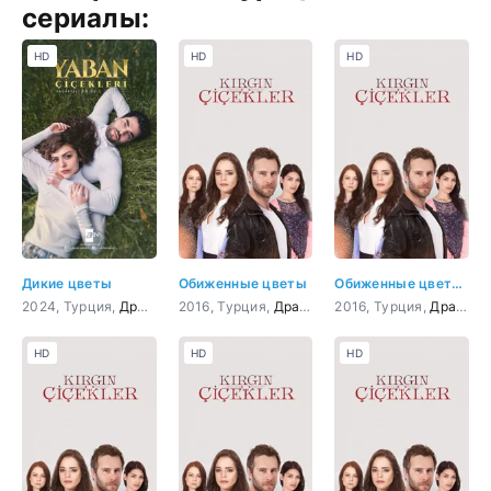
сериалы:
HD
HD
HD
Дикие цветы
Обиженные цветы
Обиженные цветы 2 серия
2024, Турция,
Драма
,
Мелодрама
2016, Турция,
Драма
2016, Турция,
Драма
HD
HD
HD