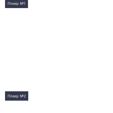
Плеер №1
Плеер №2