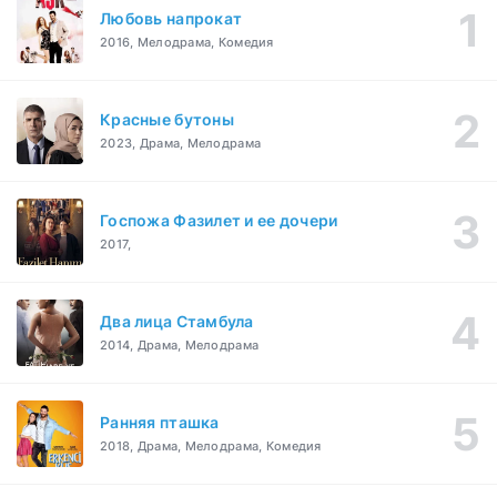
Любовь напрокат
2016, Мелодрама, Комедия
Красные бутоны
2023, Драма, Мелодрама
Госпожа Фазилет и ее дочери
2017,
Два лица Стамбула
2014, Драма, Мелодрама
Ранняя пташка
2018, Драма, Мелодрама, Комедия