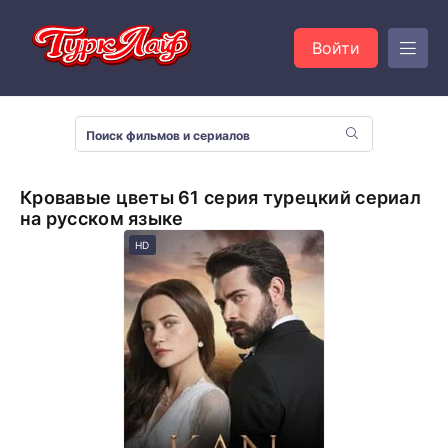
Войти
Кровавые цветы 61 серия турецкий сериал
на русском языке
HD