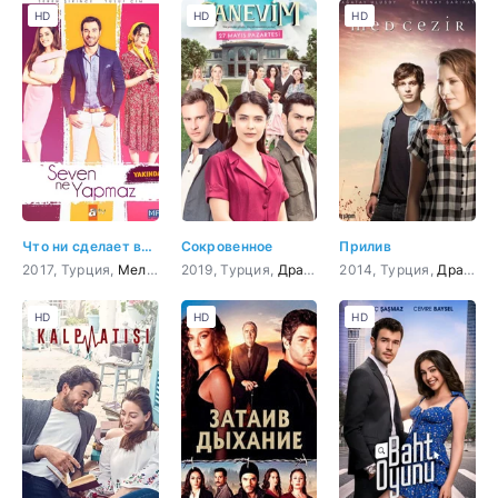
HD
HD
HD
Что ни сделает влюбленный
Сокровенное
Прилив
2017, Турция,
Мелодрама
2019, Турция,
,
Комедия
Драма
2014, Турция,
Драма
,
HD
HD
HD