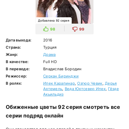
Добавлена 92 серия
98
99
Дата выхода:
2016
Страна:
Турция
Жанр:
Драма
В качестве:
Full HD
В переводе:
Владислав Бородин
Режиссер:
Серкан Биринджи
В ролях:
Ипек Карапинар
,
Озгюр Чевик
,
Дерья
Артемель
,
Веда Юртсевер Ипек
,
Гёзде
Акьильдиз
Обиженные цветы 92 серия смотреть все
серии подряд онлайн