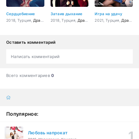
Сердцебиение
Затаив дыхание
Игра на удачу
2018, Турция,
Драма
,
Мелодрама
2018, Турция,
Драма
,
криминал
2021, Турция,
,
Боевик
Драма
,
Прик
,
М
Оставить комментарий
Написать комментарий
Всего комментариев
0
Популярное:
Любовь напрокат