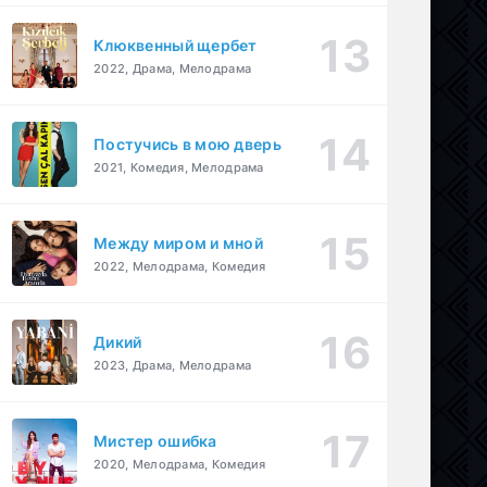
Клюквенный щербет
2022, Драма, Мелодрама
Постучись в мою дверь
2021, Комедия, Мелодрама
Между миром и мной
2022, Мелодрама, Комедия
Дикий
2023, Драма, Мелодрама
Мистер ошибка
2020, Мелодрама, Комедия