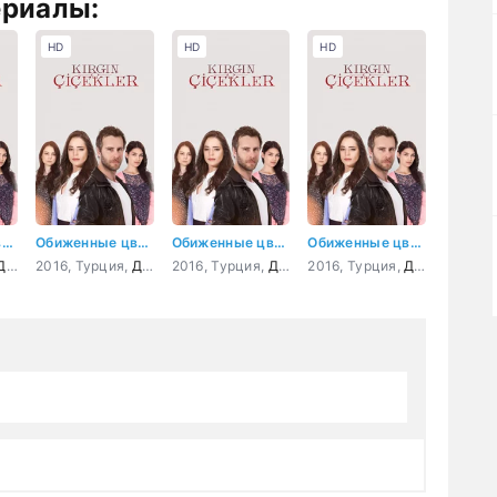
ериалы:
HD
HD
HD
Обиженные цветы 2 серия
Обиженные цветы 92 серия
Обиженные цветы 12 серия
Обиженные цветы 27 серия
ама
2016, Турция,
Драма
2016, Турция,
Драма
2016, Турция,
Драма