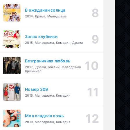
В ожидании солнца
2014, Драма, Мелодрама
Запах клубники
2015, Мелодрама, Комедия, Драма
Безграничная любовь
2023, Драма, Боевик, Мелодрама,
Криминал
Номер 309
2016, Мелодрама, Комедия
Моя сладкая ложь
2019, Мелодрама, Комедия