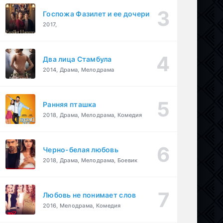
Госпожа Фазилет и ее дочери
2017,
Два лица Стамбула
2014, Драма, Мелодрама
Ранняя пташка
2018, Драма, Мелодрама, Комедия
Черно-белая любовь
2018, Драма, Мелодрама, Боевик
Любовь не понимает слов
2016, Мелодрама, Комедия