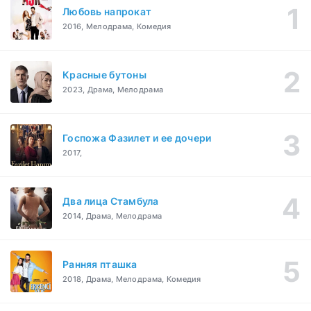
Любовь напрокат
2016, Мелодрама, Комедия
Красные бутоны
2023, Драма, Мелодрама
Госпожа Фазилет и ее дочери
2017,
Два лица Стамбула
2014, Драма, Мелодрама
Ранняя пташка
2018, Драма, Мелодрама, Комедия