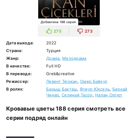
Добавлена 188 серия
275
273
Дата выхода:
2022
Страна:
Турция
Жанр:
Драма
,
Мелодрама
В качестве:
Full HD
В переводе:
Greb&creative
Режиссер:
Левент Тюркан
,
Омер Байкул
В ролях:
Барыш Бакташ
,
Ягмур Юксель
,
Беркай
Чинар
,
Селинай Тасол
,
Налан Оргют
Кровавые цветы 188 серия смотреть все
серии подряд онлайн