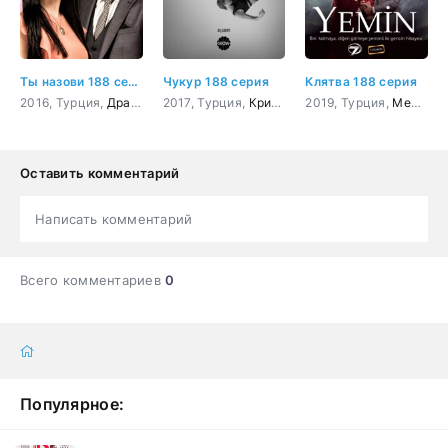
Ты назови 188 серия
Чукур 188 серия
Клятва 188 серия
2016, Турция,
Драма
,
Мелодрама
2017, Турция,
Криминал
2019, Турция,
,
Триллер
,
Боевик
Мелодрама
Оставить комментарий
Написать комментарий
Всего комментариев
0
Популярное: