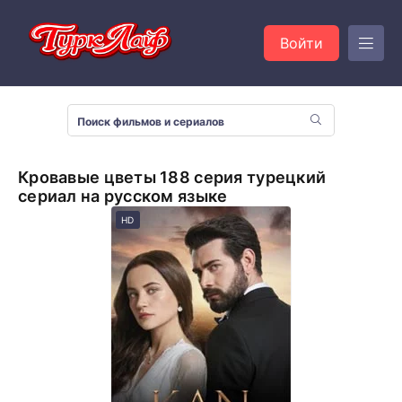
Войти
Кровавые цветы 188 серия турецкий
сериал на русском языке
HD