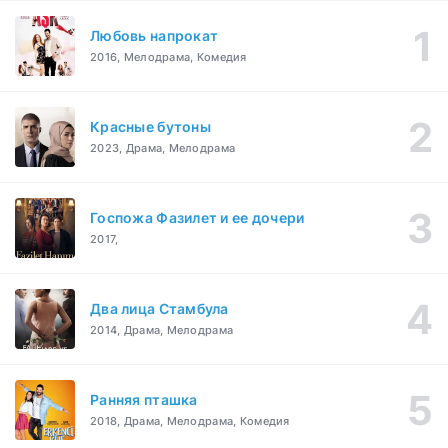
Любовь напрокат
2016, Мелодрама, Комедия
Красные бутоны
2023, Драма, Мелодрама
Госпожа Фазилет и ее дочери
2017,
Два лица Стамбула
2014, Драма, Мелодрама
Ранняя пташка
2018, Драма, Мелодрама, Комедия