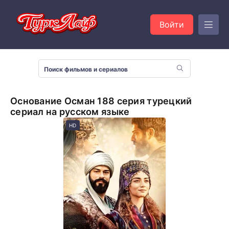
Войти
Основание Осман 188 серия турецкий
сериал на русском языке
HD