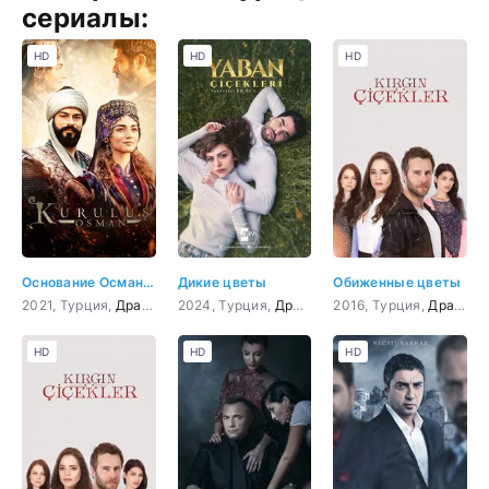
сериалы:
HD
HD
HD
Основание Осман 178 серия
Дикие цветы
Обиженные цветы
2021, Турция,
Драма
,
Боевик
2024, Турция,
,
Приключения
Драма
,
,
История
Мелодрама
2016, Турция,
,
Военный
Драма
HD
HD
HD