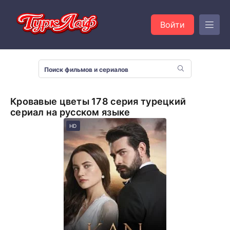
Войти
Кровавые цветы 178 серия турецкий
сериал на русском языке
HD