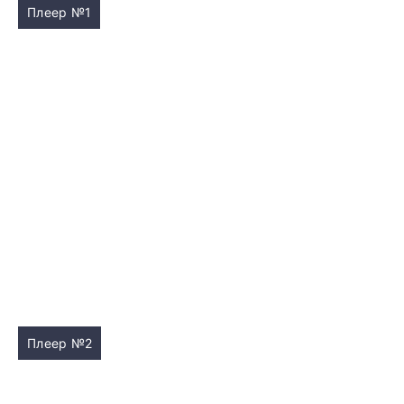
Плеер №1
Плеер №2