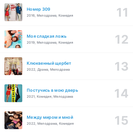
Номер 309
2016, Мелодрама, Комедия
Моя сладкая ложь
2019, Мелодрама, Комедия
Клюквенный щербет
2022, Драма, Мелодрама
Постучись в мою дверь
2021, Комедия, Мелодрама
Между миром и мной
2022, Мелодрама, Комедия