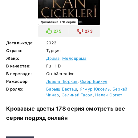
Добавлена 178 серия
275
273
Дата выхода:
2022
Страна:
Турция
Жанр:
Драма
,
Мелодрама
В качестве:
Full HD
В переводе:
Greb&creative
Режиссер:
Левент Тюркан
,
Омер Байкул
В ролях:
Барыш Бакташ
,
Ягмур Юксель
,
Беркай
Чинар
,
Селинай Тасол
,
Налан Оргют
Кровавые цветы 178 серия смотреть все
серии подряд онлайн