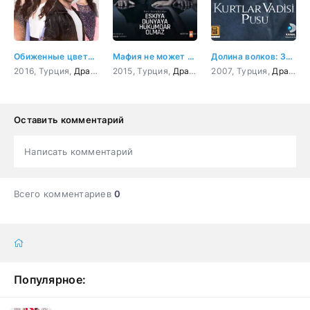
Обиженные цветы 2 серия
Мафия не может править миром 178 серия
Долина волков: Западня 178 серия
2016, Турция,
Драма
2015, Турция,
Драма
,
Криминал
2007, Турция,
,
Боевик
Драма
,
К
Оставить комментарий
Написать комментарий
Всего комментариев
0
Популярное: