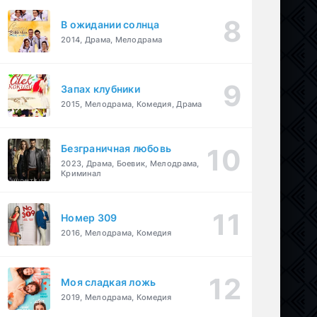
В ожидании солнца
2014, Драма, Мелодрама
Запах клубники
2015, Мелодрама, Комедия, Драма
Безграничная любовь
2023, Драма, Боевик, Мелодрама,
Криминал
Номер 309
2016, Мелодрама, Комедия
Моя сладкая ложь
2019, Мелодрама, Комедия