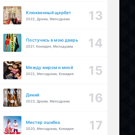
Клюквенный щербет
2022, Драма, Мелодрама
Постучись в мою дверь
2021, Комедия, Мелодрама
Между миром и мной
2022, Мелодрама, Комедия
Дикий
2023, Драма, Мелодрама
Мистер ошибка
2020, Мелодрама, Комедия