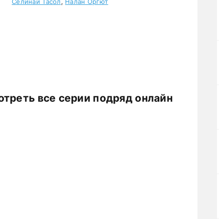
Селинай Тасол
,
Налан Оргют
отреть все серии подряд онлайн