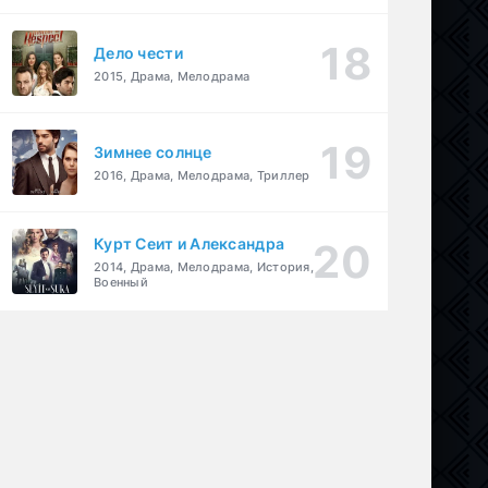
Дело чести
2015, Драма, Мелодрама
Зимнее солнце
2016, Драма, Мелодрама, Триллер
Курт Сеит и Александра
2014, Драма, Мелодрама, История,
Военный