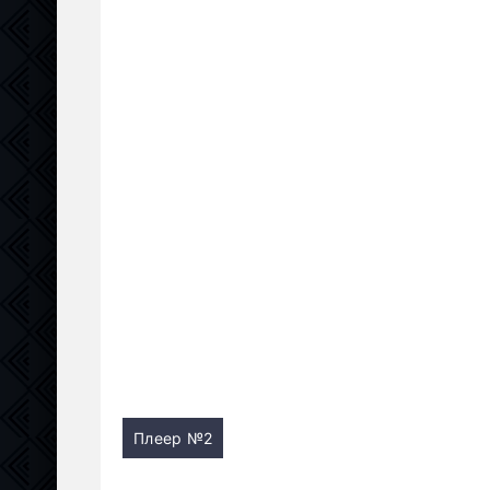
Плеер №2