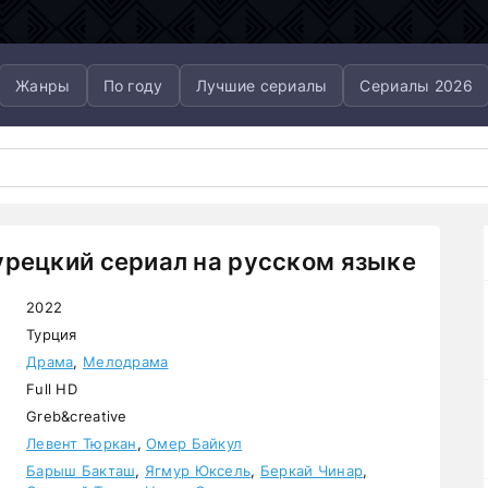
Жанры
По году
Лучшие сериалы
Сериалы 2026
урецкий сериал на русском языке
2022
Турция
Драма
,
Мелодрама
Full HD
Greb&creative
Левент Тюркан
,
Омер Байкул
Барыш Бакташ
,
Ягмур Юксель
,
Беркай Чинар
,