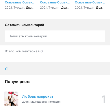
Основание Осман 17 серия
Основание Осман 5 серия
Основание Осман 41 серия
2021, Турция,
Драма
,
Боевик
2021, Турция,
,
Приключения
Драма
,
,
История
Боевик
2021, Турция,
,
,
Приключения
Военный
Драма
,
,
И
Б
Оставить комментарий
Написать комментарий
Всего комментариев
0
Популярное:
Любовь напрокат
2016, Мелодрама, Комедия