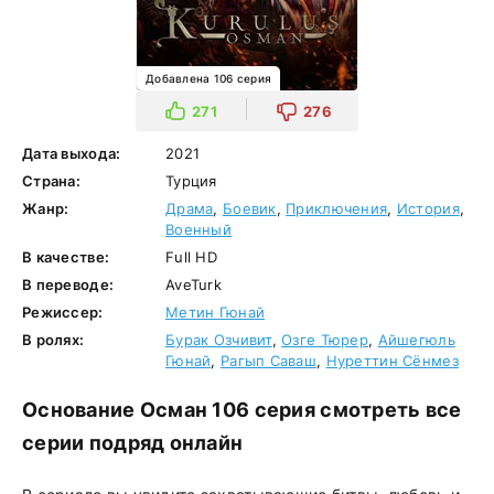
Добавлена 106 серия
271
276
Дата выхода:
2021
Страна:
Турция
Жанр:
Драма
,
Боевик
,
Приключения
,
История
,
Военный
В качестве:
Full HD
В переводе:
AveTurk
Режиссер:
Метин Гюнай
В ролях:
Бурак Озчивит
,
Озге Тюрер
,
Айшегюль
Гюнай
,
Рагып Саваш
,
Нуреттин Сёнмез
Основание Осман 106 серия смотреть все
серии подряд онлайн