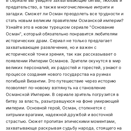
В сериале вы увидите захватывающие битвы, любовь и
предательство, а также многочисленные интриги и
загадки. Сможет ли Осман преодолеть все трудности и
стать новым великим правителем Османской империи?
Узнайте это в новом турецком сериале "Основание
Осман", который обязательно понравится любителям
исторических драм. Сериал не только предлагает
захватывающее развлечение, но и важен с
исторической точки зрения, так как рассказывает о
появлении Империи Османов. Зрители окунутся в мир
великих персоналий, их радостей и горестей, узнают о
процессе создания нового государства на руинах
погибшей Византии. Это путешествие через историю
позволяет по-новому взглянуть на становление
Османской Империи. В сериале зритель погрузится в
битву за власть, разыгравшуюся на фоне умирающей
империи. Основной герой, Осман, столкнется с
хитрыми врагами, надежной дружбой и восточной
страстью. Сюжет пропитан эпическими моментами,
захватывающе раскрывая судьбу народа, стоящего на