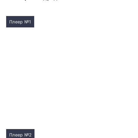
Плеер №1
Плеер №2