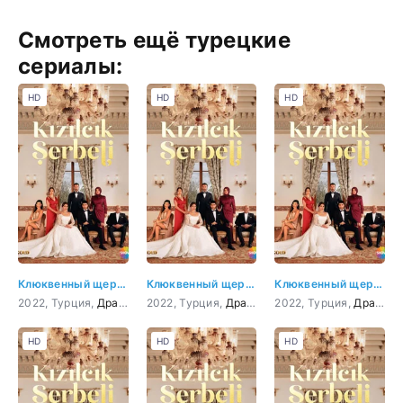
Смотреть ещё турецкие
сериалы:
HD
HD
HD
Клюквенный щербет
Клюквенный щербет 1 серия
Клюквенный щербет 2 серия
2022, Турция,
Драма
,
Мелодрама
2022, Турция,
Драма
,
Мелодрама
2022, Турция,
Драма
,
HD
HD
HD