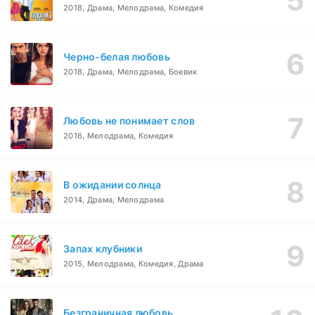
2018, Драма, Мелодрама, Комедия
Черно-белая любовь
2018, Драма, Мелодрама, Боевик
Любовь не понимает слов
2016, Мелодрама, Комедия
В ожидании солнца
2014, Драма, Мелодрама
Запах клубники
2015, Мелодрама, Комедия, Драма
Безграничная любовь