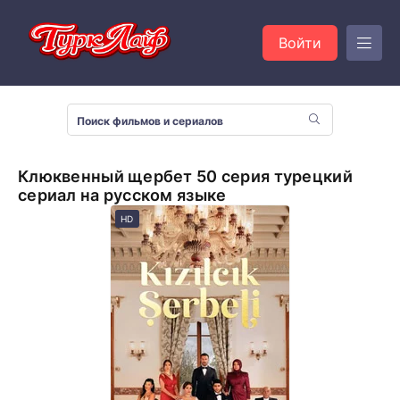
Войти
Клюквенный щербет 50 серия турецкий
сериал на русском языке
HD