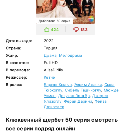
Добавлена 50 серия
424
183
Дата выхода:
2022
Страна:
Турция
Жанр:
Драма
,
Мелодрама
В качестве:
Full HD
В переводе:
AlisaDirilis
Режиссер:
Кетче
В ролях:
Барыш Кылыч
,
Эврим Аласья
,
Сыла
Тюркоглу
,
Сибель Ташчиоглу
,
Мюжде
Узман
,
Догукан Гюнгёр
,
Джерен
Ялазоглу
,
Ферай Даричи
,
Фейза
Дживелек
Клюквенный щербет 50 серия смотреть
все серии подряд онлайн