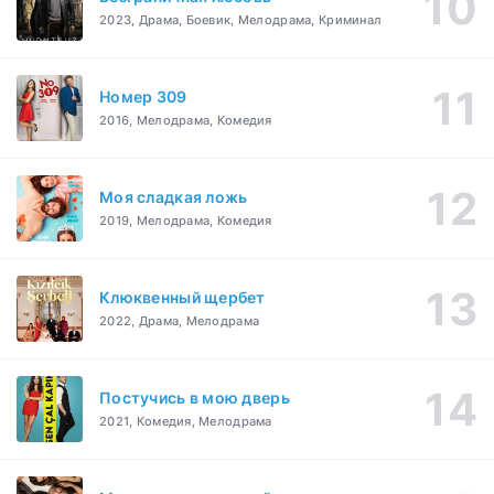
2023, Драма, Боевик, Мелодрама, Криминал
Номер 309
2016, Мелодрама, Комедия
Моя сладкая ложь
2019, Мелодрама, Комедия
Клюквенный щербет
2022, Драма, Мелодрама
Постучись в мою дверь
2021, Комедия, Мелодрама