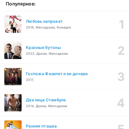
Популярное:
Любовь напрокат
2016, Мелодрама, Комедия
Красные бутоны
2023, Драма, Мелодрама
Госпожа Фазилет и ее дочери
2017,
Два лица Стамбула
2014, Драма, Мелодрама
Ранняя пташка