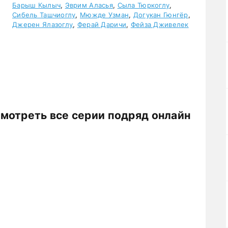
Барыш Кылыч
,
Эврим Аласья
,
Сыла Тюркоглу
,
Сибель Ташчиоглу
,
Мюжде Узман
,
Догукан Гюнгёр
,
Джерен Ялазоглу
,
Ферай Даричи
,
Фейза Дживелек
мотреть все серии подряд онлайн