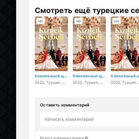
Смотреть ещё турецкие с
HD
HD
HD
Клюквенный щербет
Клюквенный щербет 1 серия
2022, Турция,
Драма
,
Мелодрама
2022, Турция,
Драма
,
Мелодрама
202
Оставить комментарий
Написать комментарий
Всего комментариев
0