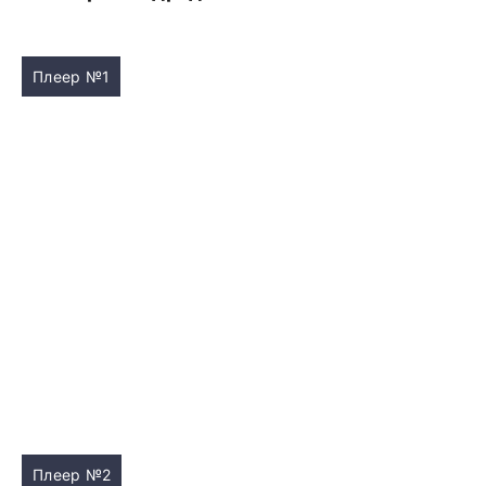
Плеер №1
Плеер №2