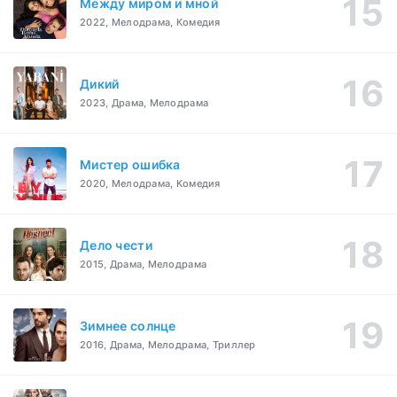
Между миром и мной
2022, Мелодрама, Комедия
Дикий
2023, Драма, Мелодрама
Мистер ошибка
2020, Мелодрама, Комедия
Дело чести
2015, Драма, Мелодрама
Зимнее солнце
2016, Драма, Мелодрама, Триллер