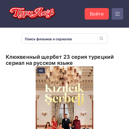
Войти
Клюквенный щербет 23 серия турецкий
сериал на русском языке
HD