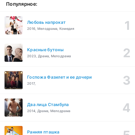
Популярное:
Любовь напрокат
2016, Мелодрама, Комедия
Красные бутоны
2023, Драма, Мелодрама
Госпожа Фазилет и ее дочери
2017,
Два лица Стамбула
2014, Драма, Мелодрама
Ранняя пташка