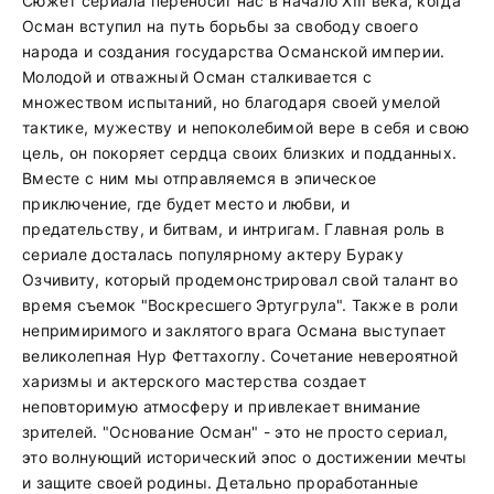
Сюжет сериала переносит нас в начало XIII века, когда
Осман вступил на путь борьбы за свободу своего
народа и создания государства Османской империи.
Молодой и отважный Осман сталкивается с
множеством испытаний, но благодаря своей умелой
тактике, мужеству и непоколебимой вере в себя и свою
цель, он покоряет сердца своих близких и подданных.
Вместе с ним мы отправляемся в эпическое
приключение, где будет место и любви, и
предательству, и битвам, и интригам. Главная роль в
сериале досталась популярному актеру Бураку
Озчивиту, который продемонстрировал свой талант во
время съемок "Воскресшего Эртугрула". Также в роли
непримиримого и заклятого врага Османа выступает
великолепная Нур Феттахоглу. Сочетание невероятной
харизмы и актерского мастерства создает
неповторимую атмосферу и привлекает внимание
зрителей. "Основание Осман" - это не просто сериал,
это волнующий исторический эпос о достижении мечты
и защите своей родины. Детально проработанные