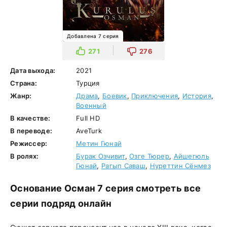
Добавлена 7 серия
271
276
Дата выхода:
2021
Страна:
Турция
Жанр:
Драма
,
Боевик
,
Приключения
,
История
,
Военный
В качестве:
Full HD
В переводе:
AveTurk
Режиссер:
Метин Гюнай
В ролях:
Бурак Озчивит
,
Озге Тюрер
,
Айшегюль
Гюнай
,
Рагып Саваш
,
Нуреттин Сёнмез
Основание Осман 7 серия смотреть все
серии подряд онлайн