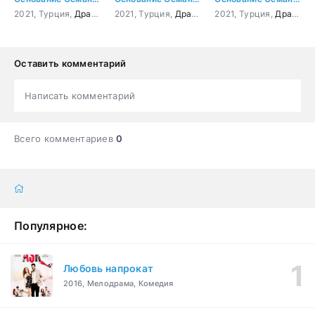
2021, Турция,
Драма
,
Боевик
2021, Турция,
,
Приключения
Драма
,
,
История
Боевик
2021, Турция,
,
,
Приключения
Военный
Драма
,
,
И
Б
Оставить комментарий
Написать комментарий
Всего комментариев
0
Популярное:
Любовь напрокат
2016, Мелодрама, Комедия