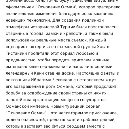
Зрители абсолютно точно будут удивлены визуальным
оформлением "Основание Осман", которое претерпело
значительные изменения благодаря использованию
новейших технологий. Для создания подлинной
атмосферы исторической Турции были восстановлены
старинные города, замки и крепости, а также были
использованы реальные места съемок. Каждый
сценарист, актер и член съемочной группы Хазал
Тистаники пропитали этот сериал любовью и
преданностью, чтобы передать зрителям мощные
эмоциональные переживания и наполнить сериями
легендарный Кайи став на доске. Настоящие фанаты и
поклонники Ибрагима Челикаок с нетерпением ждут
его возвращения в роль Османа, который продолжит
борьбу за освобождение своей страны от чужих
властей и за организацию мощного государства
Османской империи. Новый турецкий сериал
"Основание Осман" - это неповторимое приключение,
полное опасностей, предательств и храбрых деяний,
которые заставят вас биться сердцем вместе с