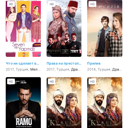
HD
HD
HD
Что ни сделает влюбленный
Права на престол Абдулхамид
Прилив
2017, Турция,
Мелодрама
2017, Турция,
,
Комедия
Драма
,
История
2014, Турция,
Драма
,
HD
HD
HD