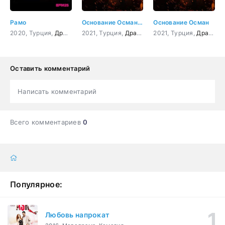
Рамо
Основание Осман 133 серия
Основание Осман
2020, Турция,
Драма
,
Боевик
2021, Турция,
,
Криминал
Драма
,
Боевик
2021, Турция,
,
Приключения
Драма
,
,
И
Б
Оставить комментарий
Написать комментарий
Всего комментариев
0
Популярное:
Любовь напрокат