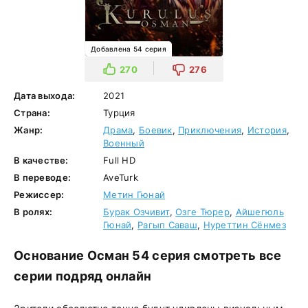
Добавлена 54 серия
270
276
Дата выхода:
2021
Страна:
Турция
Жанр:
Драма
,
Боевик
,
Приключения
,
История
,
Военный
В качестве:
Full HD
В переводе:
AveTurk
Режиссер:
Метин Гюнай
В ролях:
Бурак Озчивит
,
Озге Тюрер
,
Айшегюль
Гюнай
,
Рагып Саваш
,
Нуреттин Сёнмез
Основание Осман 54 серия смотреть все
серии подряд онлайн