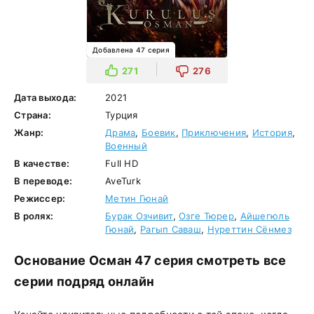
Добавлена 47 серия
271
276
Дата выхода:
2021
Страна:
Турция
Жанр:
Драма
,
Боевик
,
Приключения
,
История
,
Военный
В качестве:
Full HD
В переводе:
AveTurk
Режиссер:
Метин Гюнай
В ролях:
Бурак Озчивит
,
Озге Тюрер
,
Айшегюль
Гюнай
,
Рагып Саваш
,
Нуреттин Сёнмез
Основание Осман 47 серия смотреть все
серии подряд онлайн