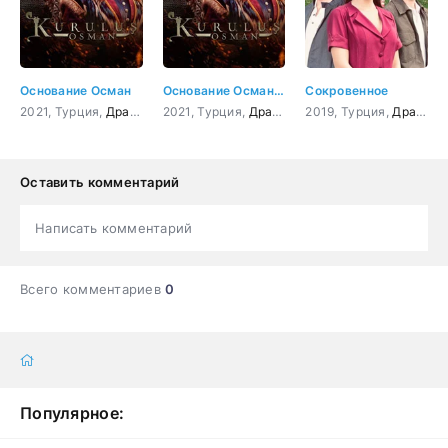
Основание Осман
Основание Осман 32 серия
Сокровенное
2021, Турция,
Драма
,
Боевик
2021, Турция,
,
Приключения
Драма
,
,
История
Боевик
2019, Турция,
,
,
Приключения
Военный
Драма
,
И
Оставить комментарий
Написать комментарий
Всего комментариев
0
Популярное: