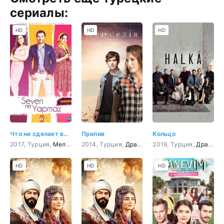
сериалы:
HD
HD
HD
Что ни сделает влюбленный
Прилив
Кольцо
2017, Турция,
Мелодрама
2014, Турция,
,
Комедия
Драма
,
Мелодрама
2019, Турция,
,
Комедия
Драма
,
к
HD
HD
HD