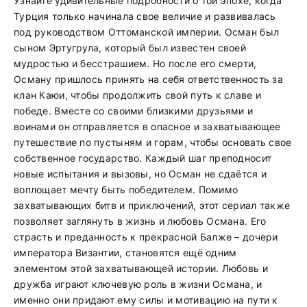
Узнайте удивительные подробности о той эпохе, когда
Турция только начинала свое величие и развивалась
под руководством Оттоманской империи. Осман был
сыном Эртугрула, который был известен своей
мудростью и бесстрашием. Но после его смерти,
Осману пришлось принять на себя ответственность за
клан Каюи, чтобы продолжить свой путь к славе и
победе. Вместе со своими близкими друзьями и
воинами он отправляется в опасное и захватывающее
путешествие по пустыням и горам, чтобы основать свое
собственное государство. Каждый шаг преподносит
новые испытания и вызовы, но Осман не сдаётся и
воплощает мечту быть победителем. Помимо
захватывающих битв и приключений, этот сериал также
позволяет заглянуть в жизнь и любовь Османа. Его
страсть и преданность к прекрасной Балже – дочери
императора Византии, становятся ещё одним
элементом этой захватывающей истории. Любовь и
дружба играют ключевую роль в жизни Османа, и
именно они придают ему силы и мотивацию на пути к