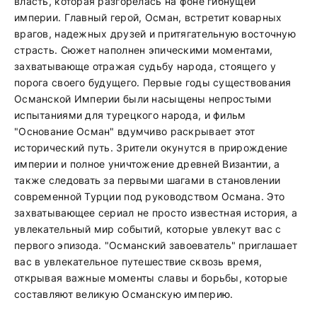
власть, которая разгорелась на фоне гибнущей
империи. Главный герой, Осман, встретит коварных
врагов, надежных друзей и притягательную восточную
страсть. Сюжет наполнен эпическими моментами,
захватывающе отражая судьбу народа, стоящего у
порога своего будущего. Первые годы существования
Османской Империи были насыщены непростыми
испытаниями для турецкого народа, и фильм
"Основание Осман" вдумчиво раскрывает этот
исторический путь. Зрители окунутся в прирождение
империи и полное уничтожение древней Византии, а
также следовать за первыми шагами в становлении
современной Турции под руководством Османа. Это
захватывающее сериал не просто известная история, а
увлекательный мир событий, которые увлекут вас с
первого эпизода. "Османский завоеватель" приглашает
вас в увлекательное путешествие сквозь время,
открывая важные моменты славы и борьбы, которые
составляют великую Османскую империю.