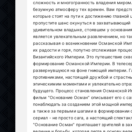
сложность и многогранность владения миром.
безумную атмосферу тех времен. Вам предсто
которые стоят на пути к достижению главной 
пропустите шанс окунуться в захватывающий 
удивительном владыке, стоявшем у основания
является увлекательным развлечением, но та
рассказывая о возникновении Османской Импе
их радости и горя, попутно отслеживая проце
Византийского Империи. Это путешествие скв
формирование Османской Империи. В телесер
развернувшуюся на фоне гниющей империи. Г
противниками, настоящей дружбой и страст
эпическимим моментами и увлекательно отраз
будущего. Процесс становления Османской И
фильм "Основание Осман" описывает его с с
понаблюдать за созданием этой мощной импе
а также за первыми шагами в формировании 
сериал - не просто сага, а настоящий спектак
"Основание Осман" приглашает зрителей в за
величие и борьбу, которая легла в основу в