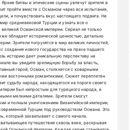
 Яркие битвы и эпические сцены увлечут зрителя в
ит пройти вместе с Османом через все испытания,
цели, и почувствовать вкус настоящего подвига. Не
мир средневековой Турции и узнать все о
 великой Османской империи. Сериал не только
кже обладает исторической ценностью, детально
рии. Зрители погрузятся в мир великих личностей,
сс создания нового государства на прахе падшего
озь историю дает уникальную перспективу на
иале вы увидите зрелищную борьбу за власть,
лавный герой, Осман, столкнется с коварными
ными восточными романтиками. Сюжет переплетен
ит судьбу народа, находящегося на пороге своего
мперии был непростым для турецкого народа, и
амыми мелкими деталями. Зрители смогут
рии и полным уничтожением Византийской империи,
современной Турции под руководством Османа. Это
ль, который захватывает с самого начала.
хватывающее путешествие сквозь века, раскрывая
еликой Османской Империи. Каждая серия становится