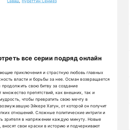
Саваш
,
Нуреттин Сёнмез
отреть все серии подряд онлайн
вающие приключения и страстную любовь главных
жность власти и борьбы за нее. Осман возвращается
ы продолжить свою битву за создание
т множество препятствий, как внешних, так и
мудрость, чтобы превратить свою мечту в
возмужавшую Эйкере Хатун, от которой он получит
пких отношений. Сложные политические интриги и
ь зрителя в напряжении каждую минуту. Новые
, вносят свои краски в историю и подчеркивают