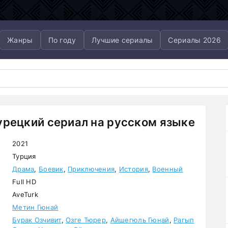
Жанры
По году
Лучшие сериалы
Сериалы 2026
урецкий сериал на русском языке
2021
Турция
Драма
,
Боевик
,
Приключения
,
История
,
Военный
Full HD
AveTurk
Метин Гюнай
Бурак Озчивит
,
Озге Тюрер
,
Айшегюль Гюнай
,
Рагып