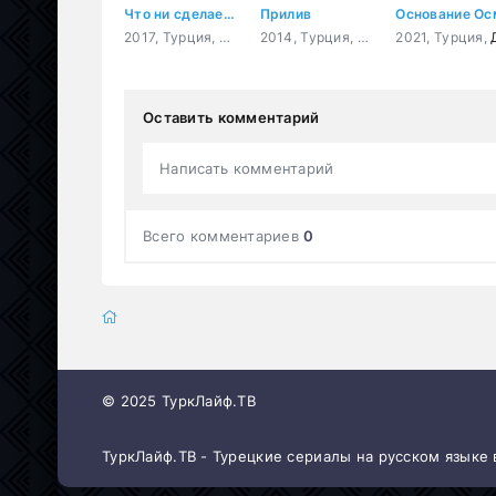
Что ни сделает влюбленный
Прилив
2017, Турция,
Мелодрама
,
Комедия
2014, Турция,
Драма
2021, Турция,
,
Мелодрама
,
Др
Оставить комментарий
Написать комментарий
Всего комментариев
0
© 2025 ТуркЛайф.ТВ
ТуркЛайф.ТВ - Турецкие сериалы на русском языке