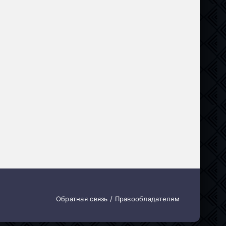
ючения
ия
Обратная связь / Правообладателям