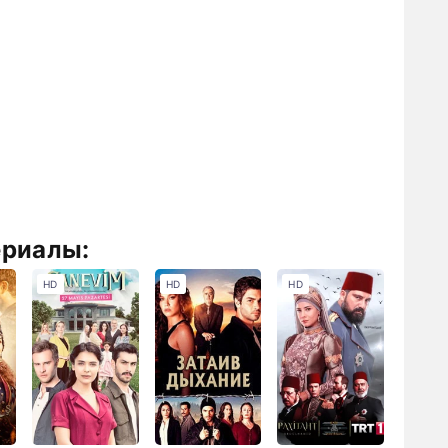
ериалы:
HD
HD
HD