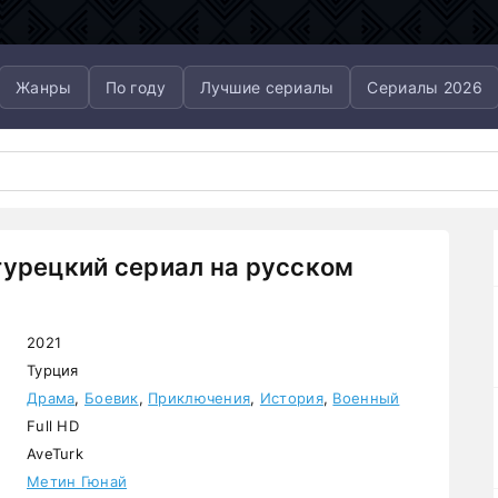
Жанры
По году
Лучшие сериалы
Сериалы 2026
турецкий сериал на русском
2021
Турция
Драма
,
Боевик
,
Приключения
,
История
,
Военный
Full HD
AveTurk
Метин Гюнай