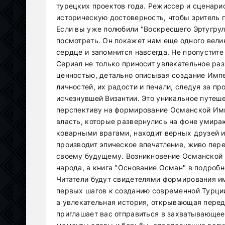
турецких проектов года. Режиссер и сценарис
историческую достоверность, чтобы зритель 
Если вы уже полюбили "Воскресшего Эртугрула
посмотреть. Он покажет нам еще одного велик
сердце и запомнится навсегда. Не пропустит
Сериал не только приносит увлекательное ра
ценностью, детально описывая создание Импе
личностей, их радости и печали, следуя за 
исчезнувшей Византии. Это уникальное путеш
перспективу на формирование Османской Имп
власть, которые развернулись на фоне умира
коварными врагами, находит верных друзей и
производит эпическое впечатление, живо пер
своему будущему. Возникновение Османской
народа, а книга "Основание Осман" в подроб
Читатели будут свидетелями формирования им
первых шагов к созданию современной Турции
а увлекательная история, открывающая пере
приглашает вас отправиться в захватывающее