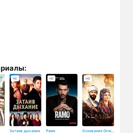
ериалы:
HD
HD
HD
Затаив дыхание
Рамо
Основание Осман