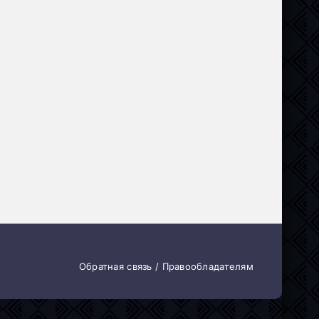
к
,
Приключения
,
История
,
Военный
Обратная связь / Правообладателям