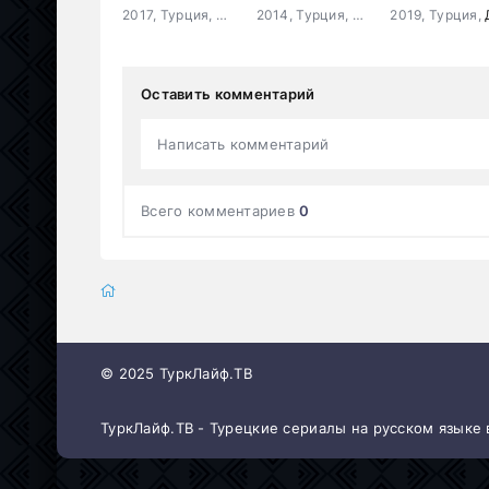
2017, Турция,
Мелодрама
,
Комедия
2014, Турция,
Драма
2019, Турция,
,
Мелодрама
,
Др
Оставить комментарий
Написать комментарий
Всего комментариев
0
© 2025 ТуркЛайф.ТВ
ТуркЛайф.ТВ - Турецкие сериалы на русском языке