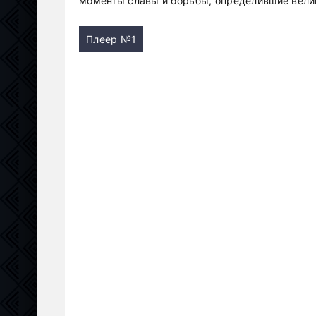
моменты славы и борьбы, определившие вел
Плеер №1