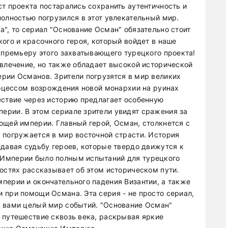
т проекта постарались сохранить аутентичность и
полностью погрузился в этот увлекательный мир.
", то сериал "Основание Осман" обязательно стоит
ого и красочного героя, который войдет в наше
е премьеру этого захватывающего турецкого проекта!
звлечение, но также обладает высокой исторической
рии Османов. Зрители погрузятся в мир великих
процессом возрождения новой монархии на руинах
ествие через историю предлагает особенную
ерии. В этом сериале зрители увидят сражения за
ющей империи. Главный герой, Осман, столкнется с
 погружается в мир восточной страсти. История
едавая судьбу героев, которые твердо движутся к
 Империи было полным испытаний для турецкого
ностях рассказывает об этом историческом пути.
перии и окончательного падения Византии, а также
 при помощи Османа. Эта серия - не просто сериал,
д вами целый мир событий. "Основание Осман"
 путешествие сквозь века, раскрывая яркие