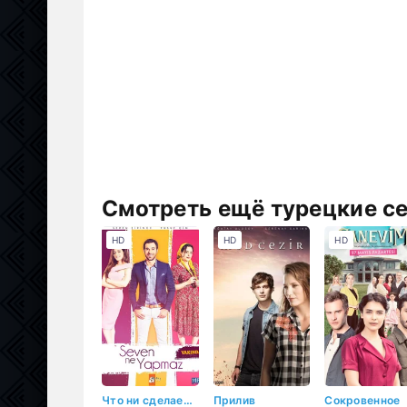
Смотреть ещё турецкие с
HD
HD
HD
Что ни сделает влюбленный
Прилив
Сокровенное