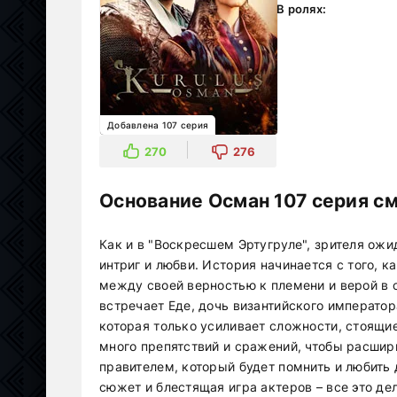
В ролях:
Добавлена 107 серия
270
276
Основание Осман 107 серия см
Как и в "Воскресшем Эртугруле", зрителя ож
интриг и любви. История начинается с того, 
между своей верностью к племени и верой в с
встречает Еде, дочь византийского императо
которая только усиливает сложности, стоящи
много препятствий и сражений, чтобы расшир
правителем, который будет помнить и любить
сюжет и блестящая игра актеров – все это д