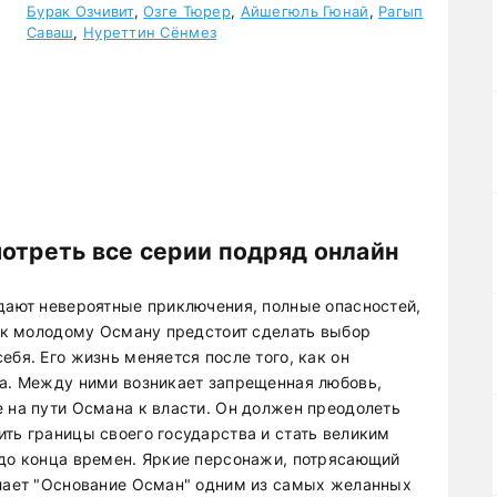
Бурак Озчивит
,
Озге Тюрер
,
Айшегюль Гюнай
,
Рагып
Саваш
,
Нуреттин Сёнмез
отреть все серии подряд онлайн
идают невероятные приключения, полные опасностей,
как молодому Осману предстоит сделать выбор
ебя. Его жизнь меняется после того, как он
ра. Между ними возникает запрещенная любовь,
е на пути Османа к власти. Он должен преодолеть
ить границы своего государства и стать великим
 до конца времен. Яркие персонажи, потрясающий
елает "Основание Осман" одним из самых желанных