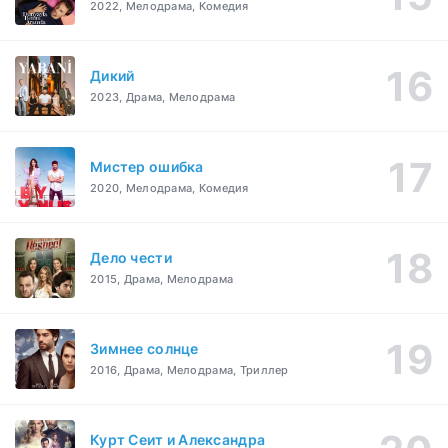
2022, Мелодрама, Комедия
Дикий
2023, Драма, Мелодрама
Мистер ошибка
2020, Мелодрама, Комедия
Дело чести
2015, Драма, Мелодрама
Зимнее солнце
2016, Драма, Мелодрама, Триллер
Курт Сеит и Александра