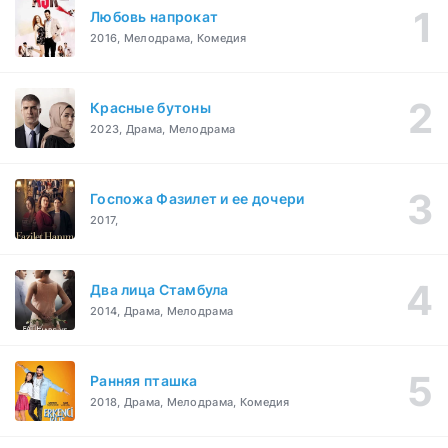
Любовь напрокат
2016, Мелодрама, Комедия
Красные бутоны
2023, Драма, Мелодрама
Госпожа Фазилет и ее дочери
2017,
Два лица Стамбула
2014, Драма, Мелодрама
Ранняя пташка
2018, Драма, Мелодрама, Комедия