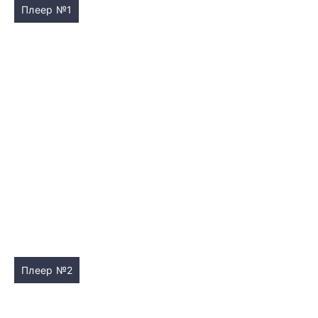
Плеер №1
Плеер №2