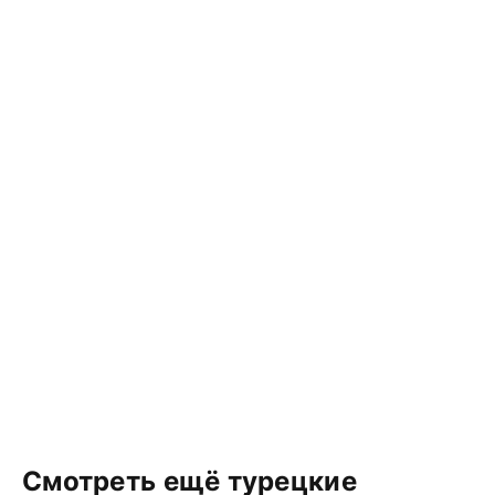
Смотреть ещё турецкие