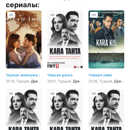
сериалы:
HD
HD
HD
Черная жемчужина
Черная доска
Черная зима
2018, Турция,
Драма
2022, Турция,
Драма
,
Мелодрама
2026, Турция,
Драма
HD
HD
HD