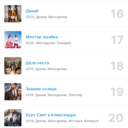
Дикий
2023, Драма, Мелодрама
Мистер ошибка
2020, Мелодрама, Комедия
Дело чести
2015, Драма, Мелодрама
Зимнее солнце
2016, Драма, Мелодрама, Триллер
Курт Сеит и Александра
2014, Драма, Мелодрама, История, Военный