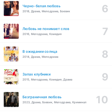
Черно-белая любовь
2018, Драма, Мелодрама, Боевик
Любовь не понимает слов
2016, Мелодрама, Комедия
В ожидании солнца
2014, Драма, Мелодрама
Запах клубники
2015, Мелодрама, Комедия, Драма
Безграничная любовь
2023, Драма, Боевик, Мелодрама, Криминал