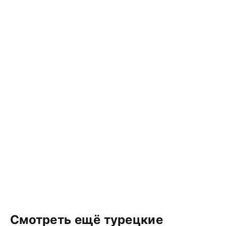
Смотреть ещё турецкие