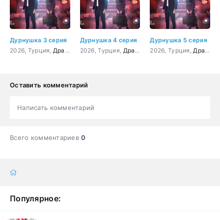
Дурнушка 3 серия
Дурнушка 4 серия
Дурнушка 5 серия
2026, Турция,
Драма
,
Мелодрама
2026, Турция,
Драма
,
Мелодрама
2026, Турция,
Драма
,
Оставить комментарий
Написать комментарий
Всего комментариев
0
Популярное: