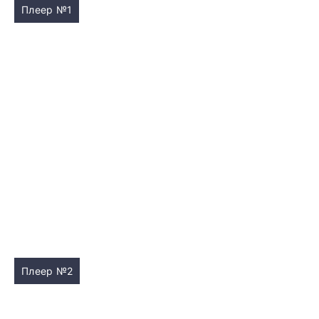
Плеер №1
Плеер №2