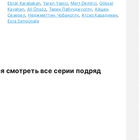
Ebrar Karabakan
,
Yaren Yapici
,
Mert Demirci
,
Göksel
Kayahan
,
Ali Önsöz
,
Тарик Пабучджуоглу
,
Айшен
Сезерел
,
Неджметтин Чобаноглу
,
Атсиз Карадуман
,
Esra Sengünalp
ия смотреть все серии подряд