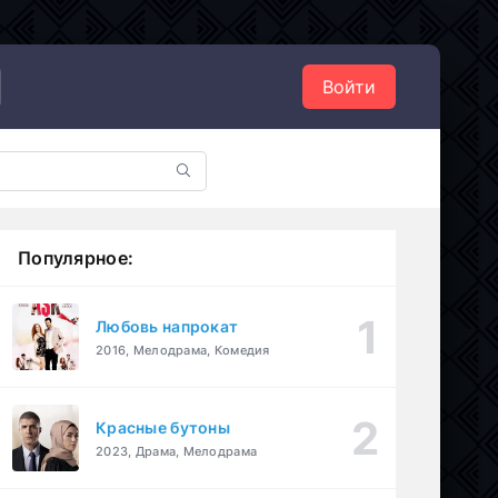
Войти
Популярное:
Любовь напрокат
2016, Мелодрама, Комедия
Красные бутоны
2023, Драма, Мелодрама