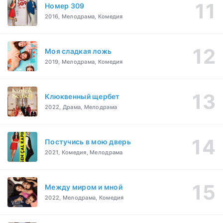
Номер 309
2016, Мелодрама, Комедия
Моя сладкая ложь
2019, Мелодрама, Комедия
Клюквенный щербет
2022, Драма, Мелодрама
Постучись в мою дверь
2021, Комедия, Мелодрама
Между миром и мной
2022, Мелодрама, Комедия