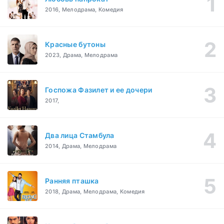
2016, Мелодрама, Комедия
Красные бутоны
2023, Драма, Мелодрама
Госпожа Фазилет и ее дочери
2017,
Два лица Стамбула
2014, Драма, Мелодрама
Ранняя пташка
2018, Драма, Мелодрама, Комедия