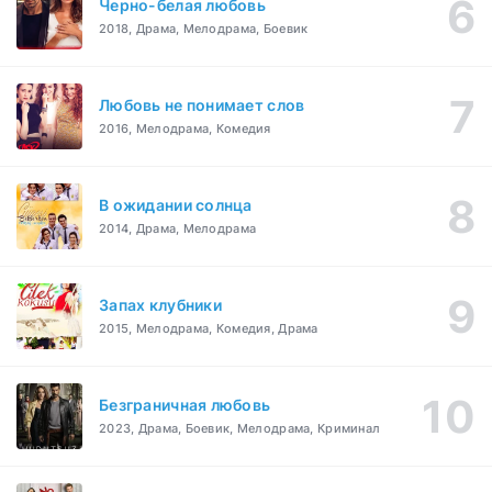
Черно-белая любовь
2018, Драма, Мелодрама, Боевик
Любовь не понимает слов
2016, Мелодрама, Комедия
В ожидании солнца
2014, Драма, Мелодрама
Запах клубники
2015, Мелодрама, Комедия, Драма
Безграничная любовь
2023, Драма, Боевик, Мелодрама, Криминал