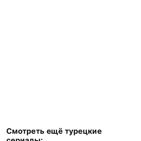
Смотреть ещё турецкие
сериалы: