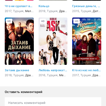
Что ни сделает влюбленный
Кольцо
Грязные деньги, лживая любовь 45 серия
2017, Турция,
Мелодрама
2019, Турция,
,
Комедия
Драма
,
криминал
2015, Турция,
,
Боевик
Детектив
,
Дете
HD
HD
HD
Затаив дыхание
Любовь напрокат 62 серия
Кто из нас не любил?
2018, Турция,
Драма
,
криминал
2016, Турция,
,
Боевик
Мелодрама
,
Приключения
2017, Турция,
,
Комедия
Драма
,
М
Оставить комментарий
Написать комментарий