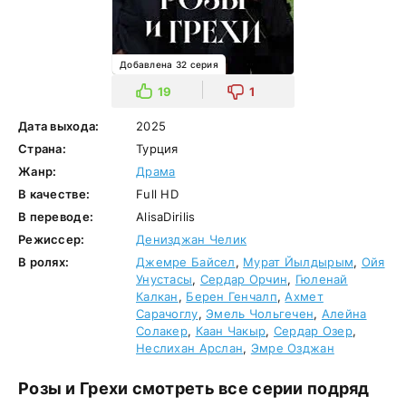
Добавлена 32 серия
19
1
Дата выхода:
2025
Страна:
Турция
Жанр:
Драма
В качестве:
Full HD
В переводе:
AlisaDirilis
Режиссер:
Денизджан Челик
В ролях:
Джемре Байсел
,
Мурат Йылдырым
,
Ойя
Унустасы
,
Сердар Орчин
,
Гюленай
Калкан
,
Берен Генчалп
,
Ахмет
Сарачоглу
,
Эмель Чольгечен
,
Алейна
Солакер
,
Каан Чакыр
,
Сердар Озер
,
Неслихан Арслан
,
Эмре Озджан
Розы и Грехи смотреть все серии подряд