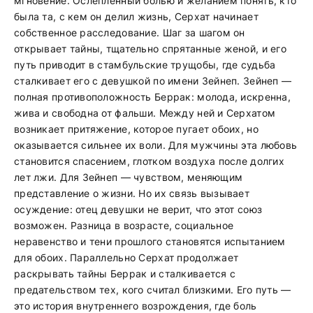
мгновение. Ослеплённый болью и желанием понять, кто
была та, с кем он делил жизнь, Серхат начинает
собственное расследование. Шаг за шагом он
открывает тайны, тщательно спрятанные женой, и его
путь приводит в стамбульские трущобы, где судьба
сталкивает его с девушкой по имени Зейнеп. Зейнеп —
полная противоположность Беррак: молода, искренна,
жива и свободна от фальши. Между ней и Серхатом
возникает притяжение, которое пугает обоих, но
оказывается сильнее их воли. Для мужчины эта любовь
становится спасением, глотком воздуха после долгих
лет лжи. Для Зейнеп — чувством, меняющим
представление о жизни. Но их связь вызывает
осуждение: отец девушки не верит, что этот союз
возможен. Разница в возрасте, социальное
неравенство и тени прошлого становятся испытанием
для обоих. Параллельно Серхат продолжает
раскрывать тайны Беррак и сталкивается с
предательством тех, кого считал близкими. Его путь —
это история внутреннего возрождения, где боль