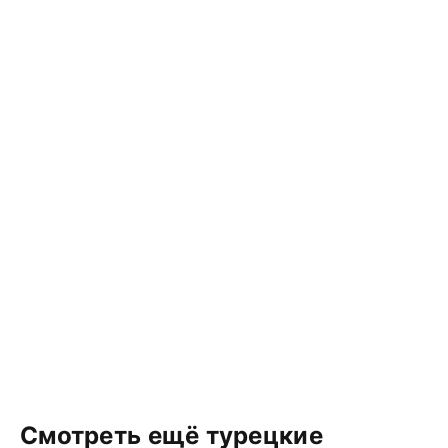
Смотреть ещё турецкие