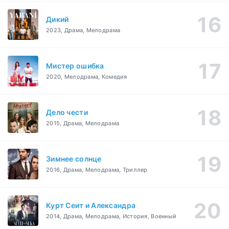
Дикий
2023, Драма, Мелодрама
Мистер ошибка
2020, Мелодрама, Комедия
Дело чести
2015, Драма, Мелодрама
Зимнее солнце
2016, Драма, Мелодрама, Триллер
Курт Сеит и Александра
2014, Драма, Мелодрама, История, Военный