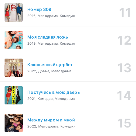
Номер 309
2016, Мелодрама, Комедия
Моя сладкая ложь
2019, Мелодрама, Комедия
Клюквенный щербет
2022, Драма, Мелодрама
Постучись в мою дверь
2021, Комедия, Мелодрама
Между миром и мной
2022, Мелодрама, Комедия