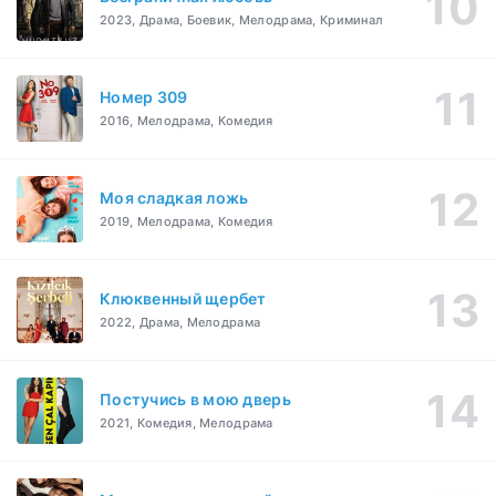
2023, Драма, Боевик, Мелодрама, Криминал
Номер 309
2016, Мелодрама, Комедия
Моя сладкая ложь
2019, Мелодрама, Комедия
Клюквенный щербет
2022, Драма, Мелодрама
Постучись в мою дверь
2021, Комедия, Мелодрама