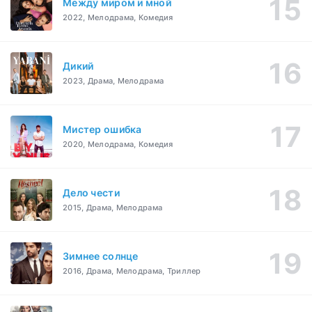
Между миром и мной
2022, Мелодрама, Комедия
Дикий
2023, Драма, Мелодрама
Мистер ошибка
2020, Мелодрама, Комедия
Дело чести
2015, Драма, Мелодрама
Зимнее солнце
2016, Драма, Мелодрама, Триллер