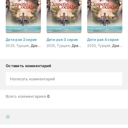
Дети рая 2 серия
Дети рая 3 серия
Дети рая 4 серия
2025, Турция,
Драма
,
Криминал
2025, Турция,
Драма
,
Криминал
2025, Турция,
Драма
,
К
Оставить комментарий
Написать комментарий
Всего комментариев
0