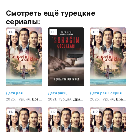
Смотреть ещё турецкие
сериалы:
HD
HD
HD
Дети рая
Дети улиц
Дети рая 1 серия
2025, Турция,
Драма
,
Криминал
2021, Турция,
Драма
,
Криминал
2025, Турция,
,
Боевик
Драма
,
К
HD
HD
HD