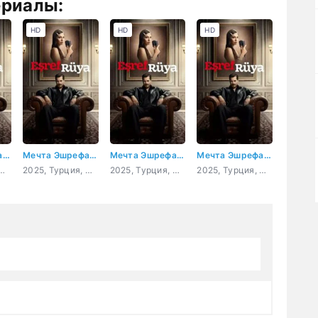
ериалы:
HD
HD
HD
Мечта Эшрефа 2 серия
Мечта Эшрефа 3 серия
Мечта Эшрефа 4 серия
Мечта Эшрефа 5 серия
5, Турция,
Драма
,
Мелодрама
2025, Турция,
Драма
,
Мелодрама
2025, Турция,
Драма
,
Мелодрама
2025, Турция,
Драма
,
Мело