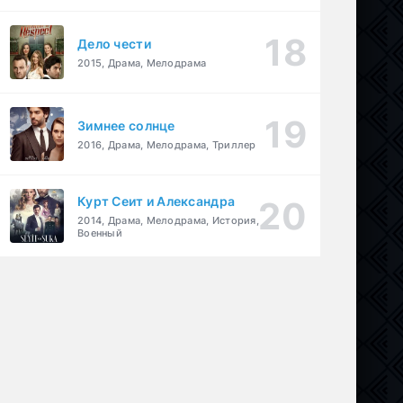
Дело чести
2015, Драма, Мелодрама
Зимнее солнце
2016, Драма, Мелодрама, Триллер
Курт Сеит и Александра
драма
2014, Драма, Мелодрама, История,
Военный