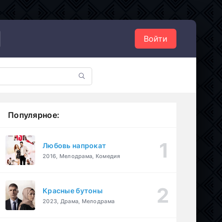
Войти
Популярное:
Любовь напрокат
2016, Мелодрама, Комедия
Красные бутоны
2023, Драма, Мелодрама