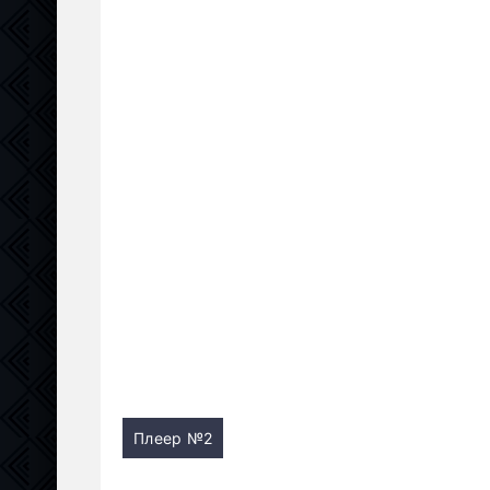
Плеер №2