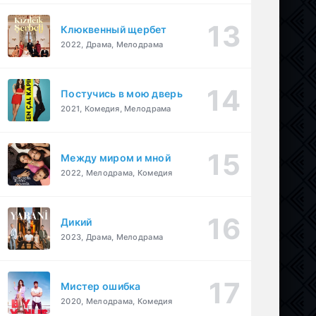
Клюквенный щербет
2022, Драма, Мелодрама
Постучись в мою дверь
2021, Комедия, Мелодрама
Между миром и мной
2022, Мелодрама, Комедия
Дикий
2023, Драма, Мелодрама
Мистер ошибка
2020, Мелодрама, Комедия