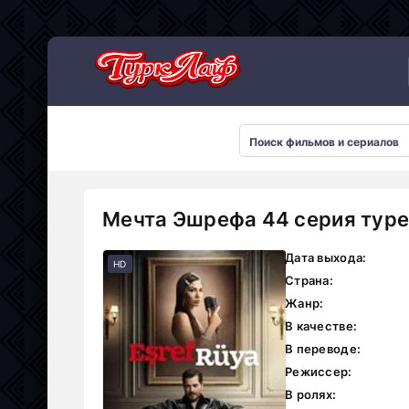
Сериалы 2026
Мечта Эшрефа 44 серия туре
Дата выхода:
HD
Страна:
Жанр:
В качестве:
В переводе:
Режиссер:
В ролях: