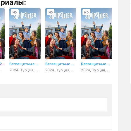
ериалы:
HD
HD
HD
Беззащитные 2 серия
Беззащитные 3 серия
Беззащитные 4 серия
Беззащитные 5 серия
24, Турция,
Драма
2024, Турция,
Драма
2024, Турция,
Драма
2024, Турция,
Драма