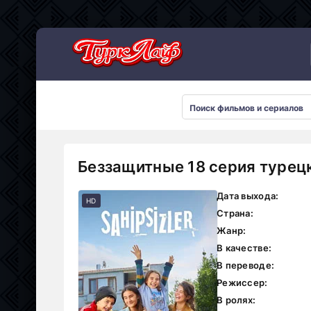
Сериалы 2026
Беззащитные 18 серия турец
Дата выхода:
HD
Страна:
Жанр:
В качестве:
В переводе:
Режиссер:
В ролях: