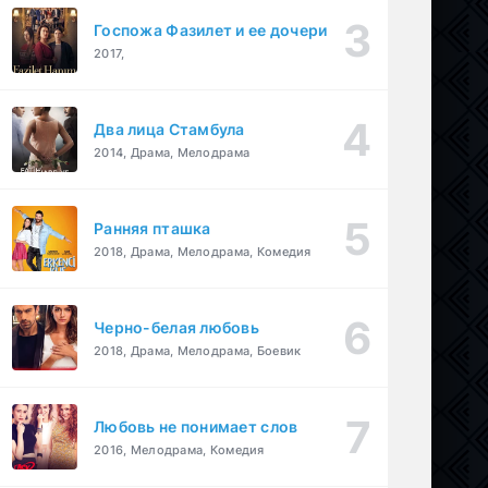
Госпожа Фазилет и ее дочери
2017,
Два лица Стамбула
2014, Драма, Мелодрама
Ранняя пташка
2018, Драма, Мелодрама, Комедия
Черно-белая любовь
2018, Драма, Мелодрама, Боевик
Любовь не понимает слов
2016, Мелодрама, Комедия