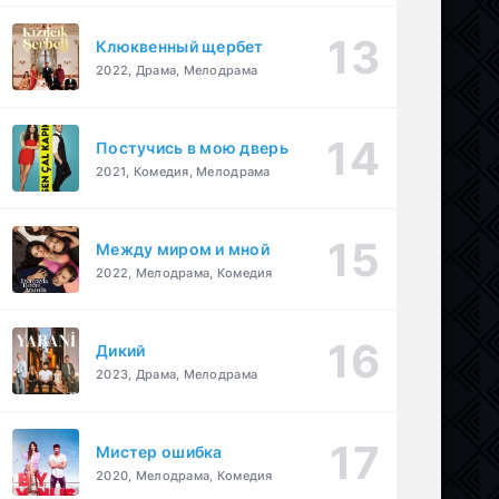
Клюквенный щербет
2022, Драма, Мелодрама
Постучись в мою дверь
2021, Комедия, Мелодрама
Между миром и мной
2022, Мелодрама, Комедия
Дикий
2023, Драма, Мелодрама
Мистер ошибка
2020, Мелодрама, Комедия