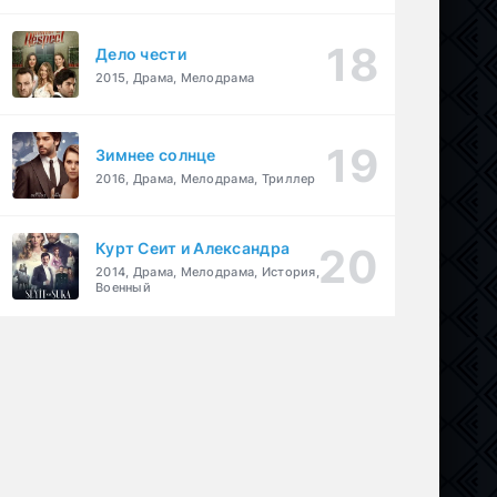
Дело чести
2015, Драма, Мелодрама
Зимнее солнце
2016, Драма, Мелодрама, Триллер
Курт Сеит и Александра
2014, Драма, Мелодрама, История,
Военный