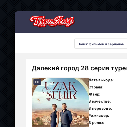
Сериалы 2026
Далекий город 28 серия туре
Дата выхода:
HD
Страна:
Жанр:
В качестве:
В переводе:
Режиссер:
В ролях: