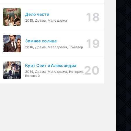
Дело чести
2015, Драма, Мелодрама
Зимнее солнце
2016, Драма, Мелодрама, Триллер
Курт Сеит и Александра
2014, Драма, Мелодрама, История,
Военный