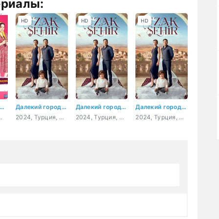
ериалы:
HD
HD
HD
о ни сделает влюбленный
Далекий город 1 серия
Далекий город 2 серия
Далекий город 3 серия
я
Турция,
Мелодрама
,
Комедия
2024, Турция,
Драма
2024, Турция,
Драма
2024, Турция,
Драма