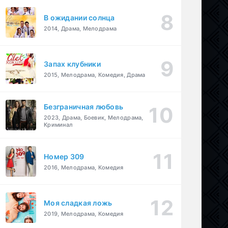
В ожидании солнца
2014, Драма, Мелодрама
Запах клубники
2015, Мелодрама, Комедия, Драма
Безграничная любовь
2023, Драма, Боевик, Мелодрама,
Криминал
Номер 309
2016, Мелодрама, Комедия
Моя сладкая ложь
2019, Мелодрама, Комедия