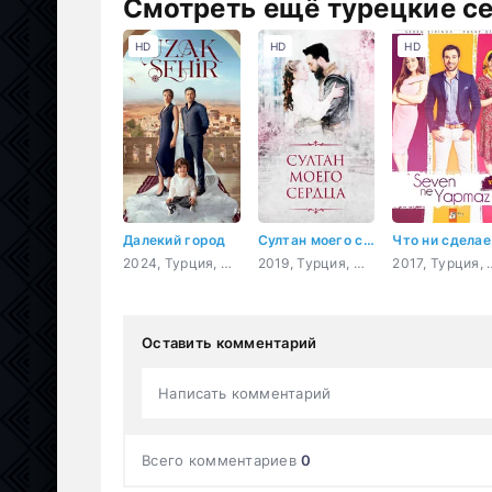
Смотреть ещё турецкие с
HD
HD
HD
Далекий город
Султан моего сердца 14 серия
Чт
2024, Турция,
Драма
2019, Турция,
Мелодрама
,
Истори
2017, 
Оставить комментарий
Написать комментарий
Всего комментариев
0