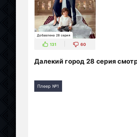
Добавлена 28 серия
131
60
Далекий город 28 серия смотр
Плеер №1