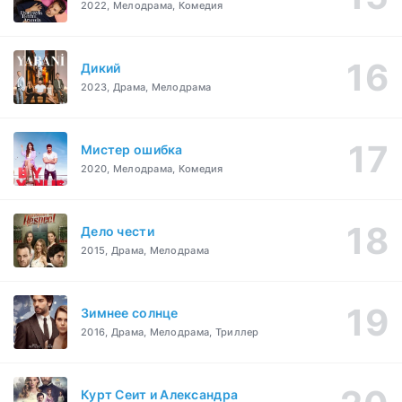
2022, Мелодрама, Комедия
Дикий
2023, Драма, Мелодрама
Мистер ошибка
2020, Мелодрама, Комедия
Дело чести
2015, Драма, Мелодрама
Зимнее солнце
2016, Драма, Мелодрама, Триллер
Курт Сеит и Александра