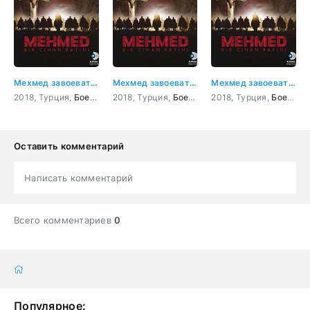
Мехмед завоеватель мира
Мехмед завоеватель мира 5 серия
Мехмед завоеватель мира 6 серия
2018, Турция,
Боевик
,
История
2018, Турция,
,
Военный
Боевик
,
История
2018, Турция,
,
Военный
Боевик
,
Оставить комментарий
Написать комментарий
Всего комментариев
0
Популярное: