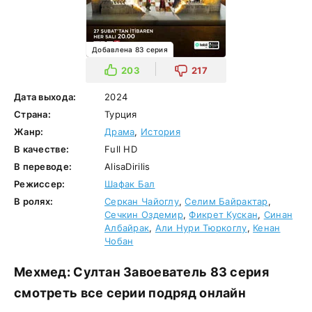
Добавлена 83 серия
203
217
Дата выхода:
2024
Страна:
Турция
Жанр:
Драма
,
История
В качестве:
Full HD
В переводе:
AlisaDirilis
Режиссер:
Шафак Бал
В ролях:
Серкан Чайоглу
,
Селим Байрактар
,
Сечкин Оздемир
,
Фикрет Кускан
,
Синан
Албайрак
,
Али Нури Тюркоглу
,
Кенан
Чобан
Мехмед: Султан Завоеватель 83 серия
смотреть все серии подряд онлайн