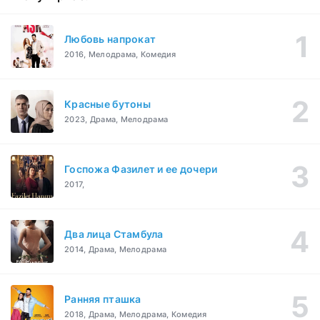
Любовь напрокат
2016, Мелодрама, Комедия
Красные бутоны
2023, Драма, Мелодрама
Госпожа Фазилет и ее дочери
2017,
Два лица Стамбула
2014, Драма, Мелодрама
Ранняя пташка
2018, Драма, Мелодрама, Комедия