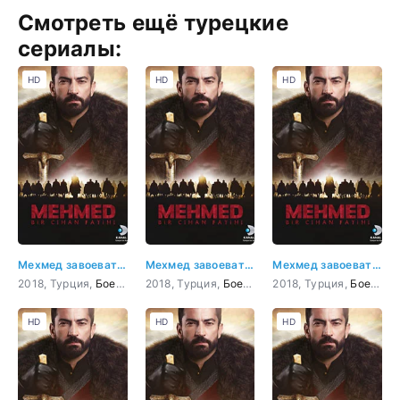
Смотреть ещё турецкие
сериалы:
HD
HD
HD
Мехмед завоеватель мира 3 серия
Мехмед завоеватель мира 1 серия
Мехмед завоеватель мира 4 серия
2018, Турция,
Боевик
,
История
2018, Турция,
,
Военный
Боевик
,
История
2018, Турция,
,
Военный
Боевик
,
HD
HD
HD