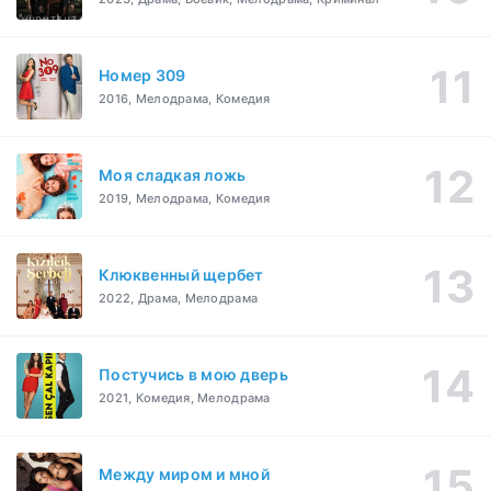
Номер 309
2016, Мелодрама, Комедия
Моя сладкая ложь
2019, Мелодрама, Комедия
Клюквенный щербет
2022, Драма, Мелодрама
Постучись в мою дверь
2021, Комедия, Мелодрама
Между миром и мной