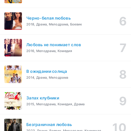
Черно-белая любовь
2018, Драма, Мелодрама, Боевик
Любовь не понимает слов
2016, Мелодрама, Комедия
В ожидании солнца
2014, Драма, Мелодрама
Запах клубники
2015, Мелодрама, Комедия, Драма
Безграничная любовь
2023, Драма, Боевик, Мелодрама, Криминал