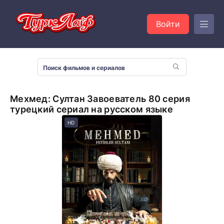
Войти
Мехмед: Султан Завоеватель 80 серия
турецкий сериал на русском языке
HD