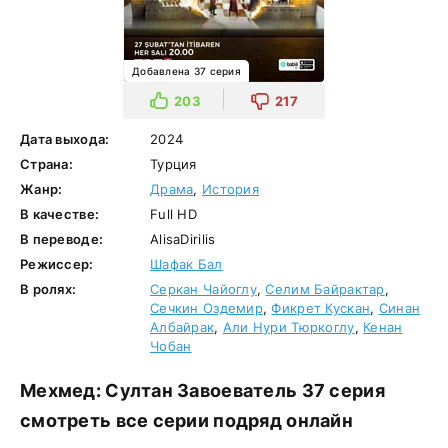
Добавлена 37 серия
203
217
Дата выхода:
2024
Страна:
Турция
Жанр:
Драма
,
История
В качестве:
Full HD
В переводе:
AlisaDirilis
Режиссер:
Шафак Бал
В ролях:
Серкан Чайоглу
,
Селим Байрактар
,
Сечкин Оздемир
,
Фикрет Кускан
,
Синан
Албайрак
,
Али Нури Тюркоглу
,
Кенан
Чобан
Мехмед: Султан Завоеватель 37 серия
смотреть все серии подряд онлайн