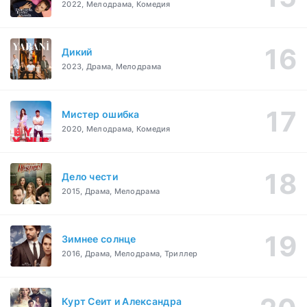
2022, Мелодрама, Комедия
Дикий
2023, Драма, Мелодрама
Мистер ошибка
2020, Мелодрама, Комедия
Дело чести
2015, Драма, Мелодрама
Зимнее солнце
2016, Драма, Мелодрама, Триллер
Курт Сеит и Александра