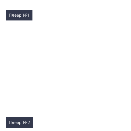
Плеер №1
Плеер №2