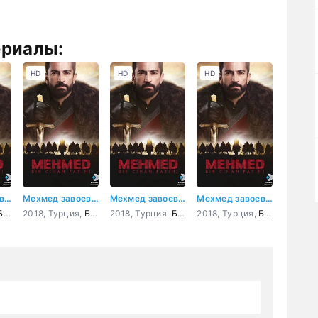
ериалы:
HD
HD
HD
Мехмед завоеватель мира 4 серия
Мехмед завоеватель мира
Мехмед завоеватель мира 5 серия
Мехмед завоеватель мира 6 серия
енный
евик
2018, Турция,
,
История
,
Военный
Боевик
2018, Турция,
,
История
,
Военный
Боевик
2018, Турция,
,
История
,
Военный
Боевик
,
Исто