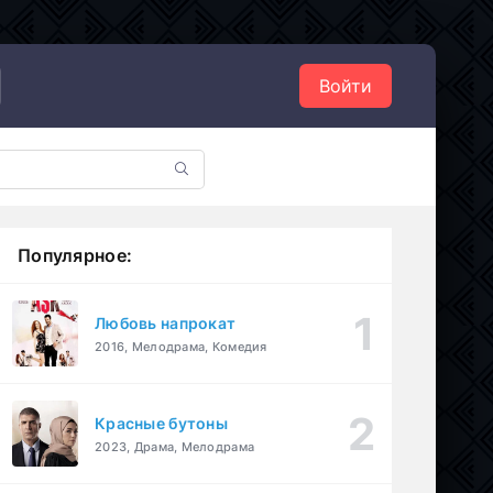
Войти
Популярное:
Любовь напрокат
2016, Мелодрама, Комедия
Красные бутоны
2023, Драма, Мелодрама