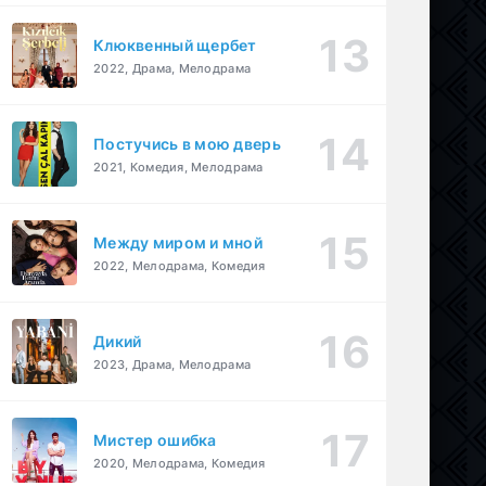
Клюквенный щербет
2022, Драма, Мелодрама
Постучись в мою дверь
2021, Комедия, Мелодрама
Между миром и мной
2022, Мелодрама, Комедия
Дикий
2023, Драма, Мелодрама
Мистер ошибка
2020, Мелодрама, Комедия