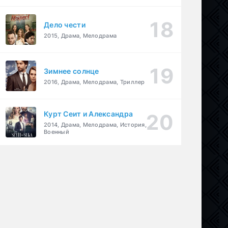
Дело чести
2015, Драма, Мелодрама
Зимнее солнце
2016, Драма, Мелодрама, Триллер
Курт Сеит и Александра
2014, Драма, Мелодрама, История,
Военный
рия
,
Военный