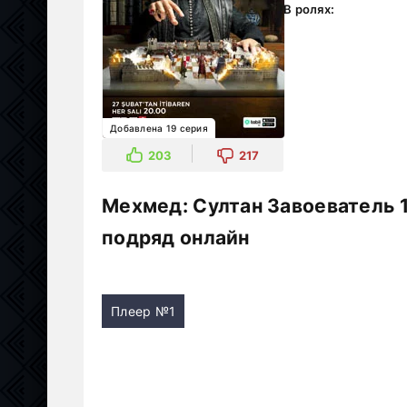
В ролях:
Добавлена 19 серия
203
217
Мехмед: Султан Завоеватель 1
подряд онлайн
Плеер №1