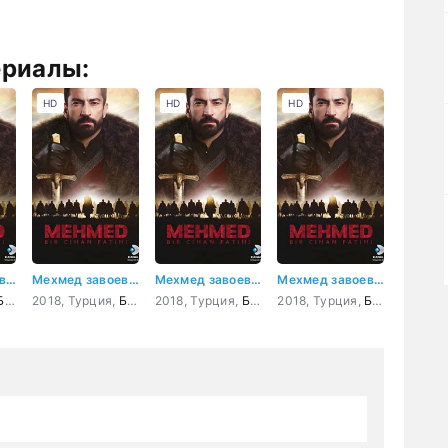
ериалы:
HD
HD
HD
Мехмед завоеватель мира 4 серия
Мехмед завоеватель мира
Мехмед завоеватель мира 5 серия
Мехмед завоеватель мира 6 серия
енный
евик
2018, Турция,
,
История
,
Военный
Боевик
2018, Турция,
,
История
,
Военный
Боевик
2018, Турция,
,
История
,
Военный
Боевик
,
Исто