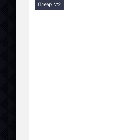
Плеер №2