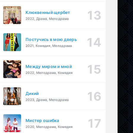
Клюквенный щербет
2022, Драма, Мелодрама
Постучись в мою дверь
2021, Комедия, Мелодрама
Между миром и мной
2022, Мелодрама, Комедия
Дикий
2023, Драма, Мелодрама
Мистер ошибка
2020, Мелодрама, Комедия