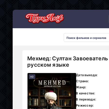
Сериалы 2026
Мехмед: Султан Завоеватель 
русском языке
Дата выхода:
HD
Страна:
Жанр:
В качестве:
В переводе:
Режиссер: