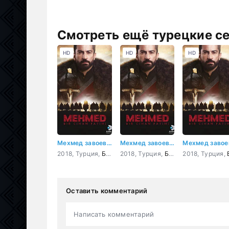
Смотреть ещё турецкие с
HD
HD
HD
Мехмед завоеватель мира 3 серия
Мехмед завоеватель мира 1 серия
2018, Турция,
Боевик
2018, Турция,
,
История
,
Военный
Боевик
2018, Турция,
,
История
,
Во
Бо
Оставить комментарий
Написать комментарий