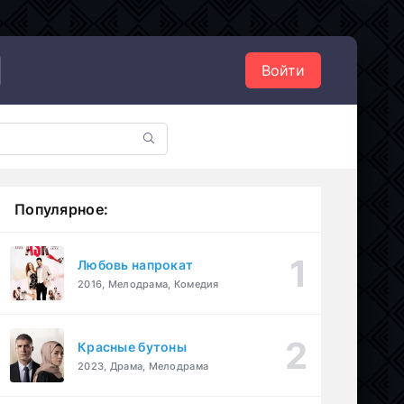
Войти
Популярное:
Любовь напрокат
2016, Мелодрама, Комедия
Красные бутоны
2023, Драма, Мелодрама