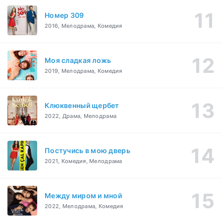
Номер 309
2016, Мелодрама, Комедия
Моя сладкая ложь
2019, Мелодрама, Комедия
Клюквенный щербет
2022, Драма, Мелодрама
Постучись в мою дверь
2021, Комедия, Мелодрама
Между миром и мной
2022, Мелодрама, Комедия