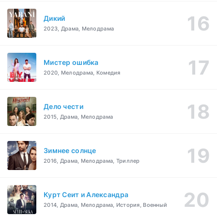
Дикий
2023, Драма, Мелодрама
Мистер ошибка
2020, Мелодрама, Комедия
Дело чести
2015, Драма, Мелодрама
Зимнее солнце
2016, Драма, Мелодрама, Триллер
Курт Сеит и Александра
2014, Драма, Мелодрама, История, Военный