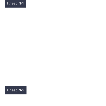
Плеер №1
Плеер №2