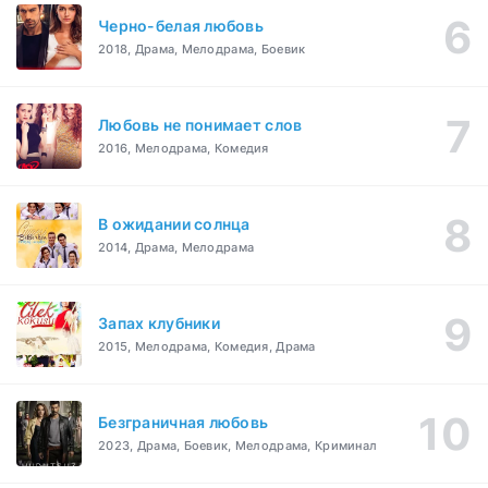
Черно-белая любовь
2018, Драма, Мелодрама, Боевик
Любовь не понимает слов
2016, Мелодрама, Комедия
В ожидании солнца
2014, Драма, Мелодрама
Запах клубники
2015, Мелодрама, Комедия, Драма
Безграничная любовь
2023, Драма, Боевик, Мелодрама, Криминал