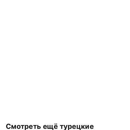
Смотреть ещё турецкие