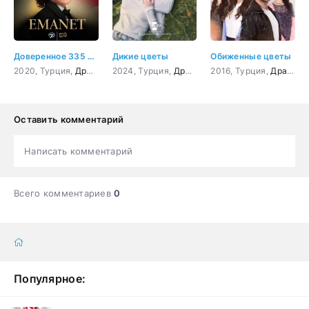
Доверенное 335 серия
Дикие цветы
Обиженные цветы
2020, Турция,
Драма
,
Мелодрама
2024, Турция,
Драма
,
Мелодрама
2016, Турция,
Драма
Оставить комментарий
Написать комментарий
Всего комментариев
0
Популярное: