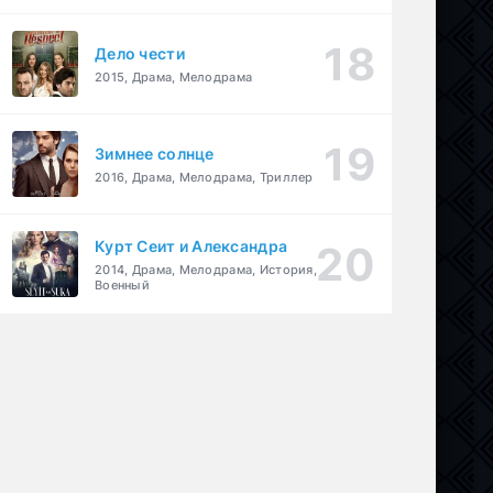
Дело чести
2015, Драма, Мелодрама
Зимнее солнце
2016, Драма, Мелодрама, Триллер
Курт Сеит и Александра
2014, Драма, Мелодрама, История,
Военный