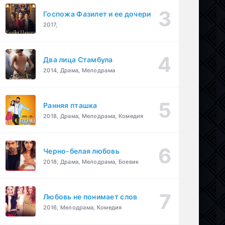
Госпожа Фазилет и ее дочери
2017,
Два лица Стамбула
2014, Драма, Мелодрама
Ранняя пташка
2018, Драма, Мелодрама, Комедия
Черно-белая любовь
2018, Драма, Мелодрама, Боевик
Любовь не понимает слов
2016, Мелодрама, Комедия