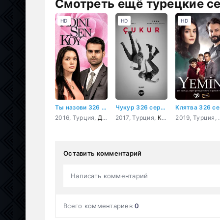
Смотреть ещё турецкие с
HD
HD
HD
Ты назови 326 серия
Чукур 326 серия
К
2016, Турция,
Драма
2017, Турция,
,
Мелодрама
Криминал
,
Триллер
,
2019
Оставить комментарий
Написать комментарий
Всего комментариев
0