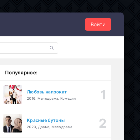
Войти
Популярное:
Любовь напрокат
2016, Мелодрама, Комедия
Красные бутоны
2023, Драма, Мелодрама