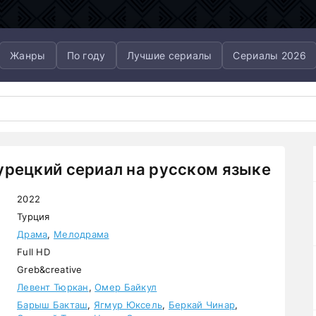
Жанры
По году
Лучшие сериалы
Сериалы 2026
урецкий сериал на русском языке
2022
Турция
Драма
,
Мелодрама
Full HD
Greb&creative
Левент Тюркан
,
Омер Байкул
Барыш Бакташ
,
Ягмур Юксель
,
Беркай Чинар
,