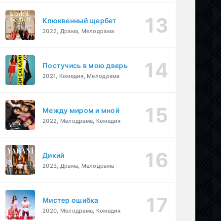
Клюквенный щербет
2022, Драма, Мелодрама
Постучись в мою дверь
2021, Комедия, Мелодрама
Между миром и мной
2022, Мелодрама, Комедия
Дикий
2023, Драма, Мелодрама
Мистер ошибка
2020, Мелодрама, Комедия