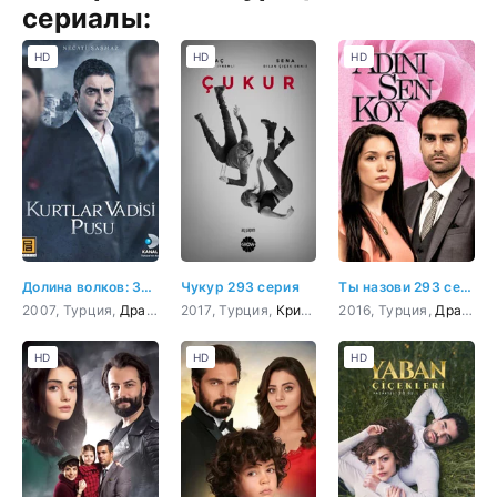
сериалы:
HD
HD
HD
Долина волков: Западня 293 серия
Чукур 293 серия
Ты назови 293 серия
2007, Турция,
Драма
,
Криминал
2017, Турция,
,
Триллер
Криминал
,
Боевик
2016, Турция,
,
Триллер
,
Приключения
,
Боевик
Драма
,
М
HD
HD
HD