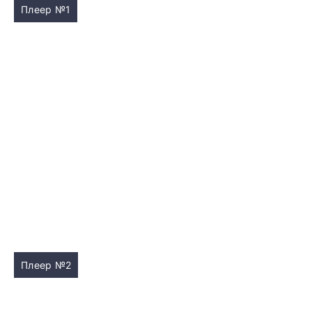
Плеер №1
Плеер №2