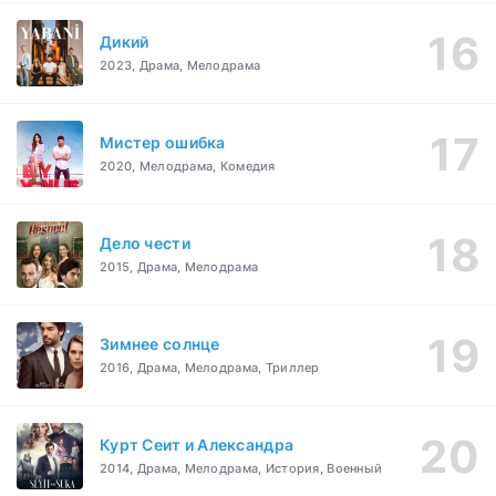
Дикий
2023, Драма, Мелодрама
Мистер ошибка
2020, Мелодрама, Комедия
Дело чести
2015, Драма, Мелодрама
Зимнее солнце
2016, Драма, Мелодрама, Триллер
Курт Сеит и Александра
2014, Драма, Мелодрама, История, Военный