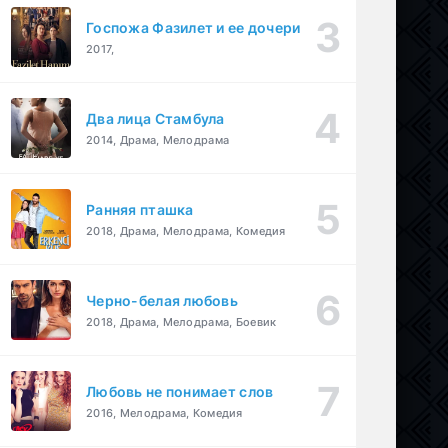
Госпожа Фазилет и ее дочери
2017,
Два лица Стамбула
2014, Драма, Мелодрама
Ранняя пташка
2018, Драма, Мелодрама, Комедия
Черно-белая любовь
2018, Драма, Мелодрама, Боевик
Любовь не понимает слов
2016, Мелодрама, Комедия