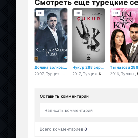
Смотреть ещё турецкие с
HD
HD
HD
Долина волков: Западня 288 серия
Чукур 288 серия
2007, Турция,
Драма
2017, Турция,
,
Криминал
,
Триллер
Криминал
2016, Турция,
,
Боевик
,
Триллер
,
При
,
Др
Оставить комментарий
Написать комментарий
Всего комментариев
0