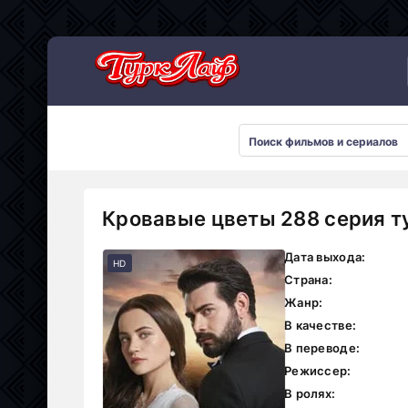
Сериалы 2026
Кровавые цветы 288 серия т
Дата выхода:
HD
Страна:
Жанр:
В качестве:
В переводе:
Режиссер:
В ролях: