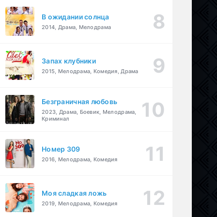
В ожидании солнца
2014, Драма, Мелодрама
Запах клубники
2015, Мелодрама, Комедия, Драма
Безграничная любовь
2023, Драма, Боевик, Мелодрама,
Криминал
Номер 309
2016, Мелодрама, Комедия
Моя сладкая ложь
2019, Мелодрама, Комедия