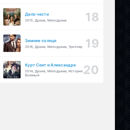
Дело чести
2015, Драма, Мелодрама
Зимнее солнце
2016, Драма, Мелодрама, Триллер
Курт Сеит и Александра
драма
2014, Драма, Мелодрама, История,
Военный