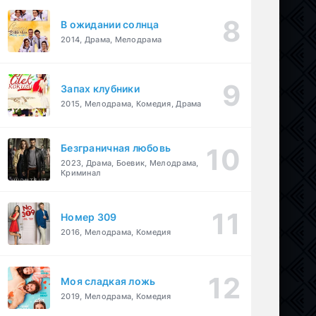
В ожидании солнца
2014, Драма, Мелодрама
Запах клубники
2015, Мелодрама, Комедия, Драма
Безграничная любовь
2023, Драма, Боевик, Мелодрама,
Криминал
Номер 309
2016, Мелодрама, Комедия
Моя сладкая ложь
2019, Мелодрама, Комедия