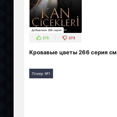
Добавлена 266 серия
275
273
Кровавые цветы 266 серия см
Плеер №1