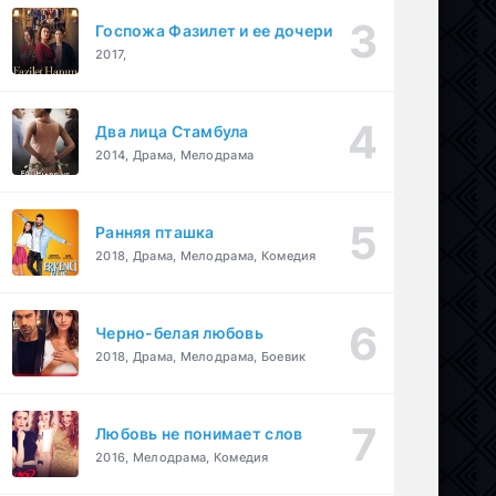
Госпожа Фазилет и ее дочери
2017,
Два лица Стамбула
2014, Драма, Мелодрама
Ранняя пташка
2018, Драма, Мелодрама, Комедия
Черно-белая любовь
2018, Драма, Мелодрама, Боевик
Любовь не понимает слов
2016, Мелодрама, Комедия