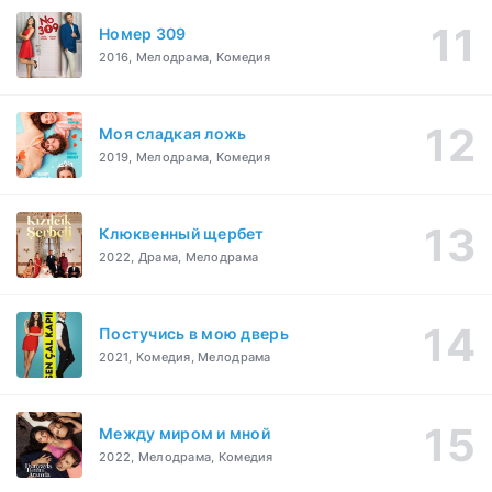
Номер 309
2016, Мелодрама, Комедия
Моя сладкая ложь
2019, Мелодрама, Комедия
Клюквенный щербет
2022, Драма, Мелодрама
Постучись в мою дверь
2021, Комедия, Мелодрама
Между миром и мной
2022, Мелодрама, Комедия