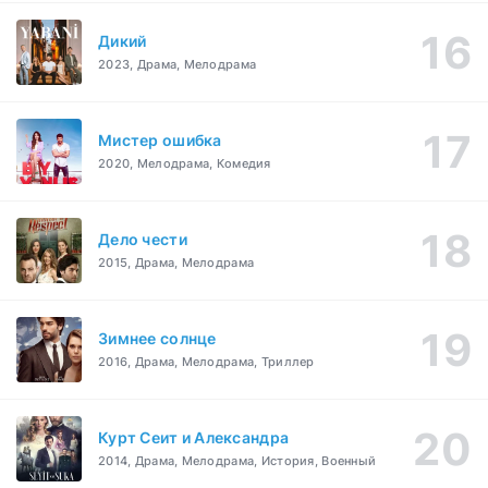
Дикий
2023, Драма, Мелодрама
Мистер ошибка
2020, Мелодрама, Комедия
Дело чести
2015, Драма, Мелодрама
Зимнее солнце
2016, Драма, Мелодрама, Триллер
Курт Сеит и Александра
2014, Драма, Мелодрама, История, Военный