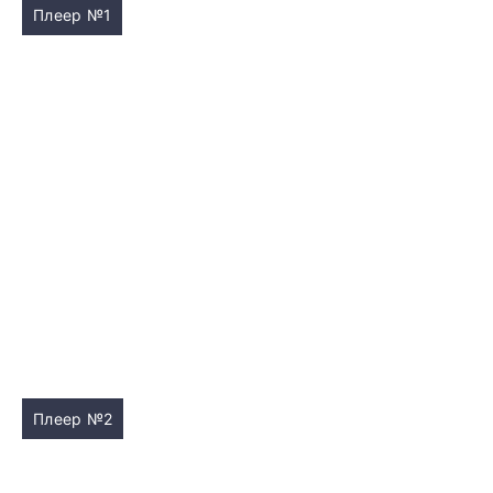
Плеер №1
Плеер №2