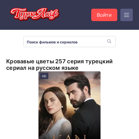
Войти
Кровавые цветы 257 серия турецкий
сериал на русском языке
HD