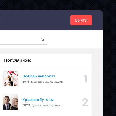
Войти
Популярное:
Любовь напрокат
2016, Мелодрама, Комедия
Красные бутоны
2023, Драма, Мелодрама