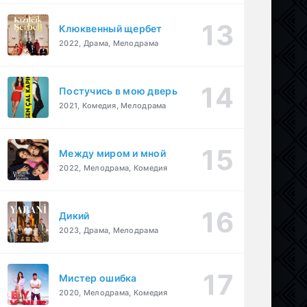
Клюквенный щербет
2022, Драма, Мелодрама
Постучись в мою дверь
2021, Комедия, Мелодрама
Между миром и мной
2022, Мелодрама, Комедия
Дикий
2023, Драма, Мелодрама
Мистер ошибка
2020, Мелодрама, Комедия