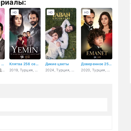
ериалы:
HD
HD
HD
Ты назови 256 серия
Клятва 256 серия
Дикие цветы
Доверенное 256 серия
ключения
ама
Боевик
,
Мелодрама
2019, Турция,
Мелодрама
,
Драма
2024, Турция,
Драма
,
Мелодрама
2020, Турция,
Драма
,
Мело