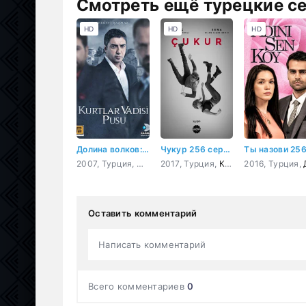
Смотреть ещё турецкие с
HD
HD
HD
Долина волков: Западня 256 серия
Чукур 256 серия
2007, Турция,
Драма
2017, Турция,
,
Криминал
,
Триллер
Криминал
2016, Турция,
,
Боевик
,
Триллер
,
При
,
Др
Оставить комментарий
Написать комментарий
Всего комментариев
0