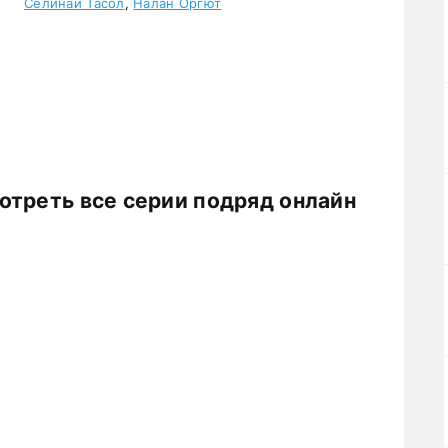
Селинай Тасол
,
Налан Оргют
отреть все серии подряд онлайн