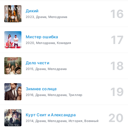
Дикий
2023, Драма, Мелодрама
Мистер ошибка
2020, Мелодрама, Комедия
Дело чести
2015, Драма, Мелодрама
Зимнее солнце
2016, Драма, Мелодрама, Триллер
Курт Сеит и Александра
2014, Драма, Мелодрама, История, Военный