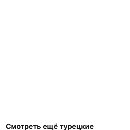
Смотреть ещё турецкие