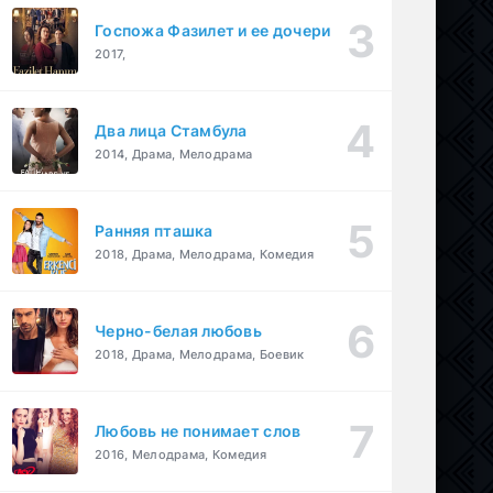
Госпожа Фазилет и ее дочери
2017,
Два лица Стамбула
2014, Драма, Мелодрама
Ранняя пташка
2018, Драма, Мелодрама, Комедия
Черно-белая любовь
2018, Драма, Мелодрама, Боевик
Любовь не понимает слов
2016, Мелодрама, Комедия