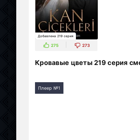
Добавлена 219 серия
275
273
Кровавые цветы 219 серия см
Плеер №1