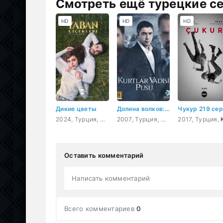
Смотреть ещё турецкие с
HD
HD
HD
Дикие цветы
Долина волков: Западня 219 серия
Чукур 219 се
2024, Турция,
Драма
,
Мелодрама
2007, Турция,
Драма
2017, Турция,
,
Криминал
,
Т
Крим
Оставить комментарий
Написать комментарий
Всего комментариев
0