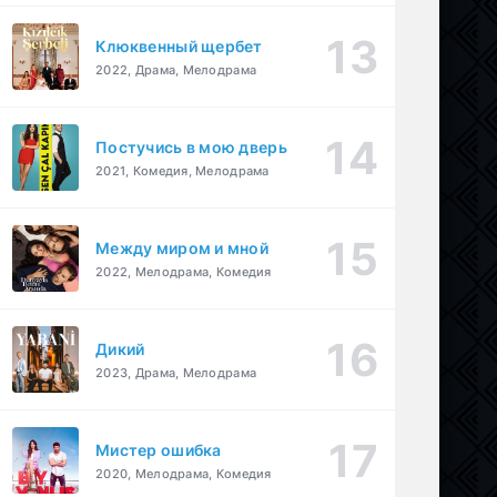
Клюквенный щербет
2022, Драма, Мелодрама
Постучись в мою дверь
2021, Комедия, Мелодрама
Между миром и мной
2022, Мелодрама, Комедия
Дикий
2023, Драма, Мелодрама
Мистер ошибка
2020, Мелодрама, Комедия