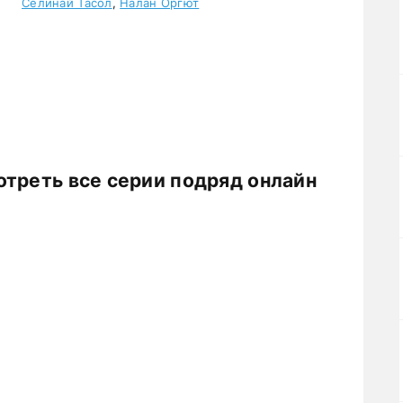
Селинай Тасол
,
Налан Оргют
отреть все серии подряд онлайн